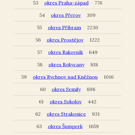
53
okres Praha-západ
776
54
okres Přerov
309
55
okres Příbram
2230
56
okres Prostějov
1222
57
okres Rakovník
649
58
okres Rokycany
818
59
okres Rychnov nad Kněžnou
1016
60
okres Semily
898
61
okres Sokolov
442
62
okres Strakonice
931
63
okres Šumperk
1659