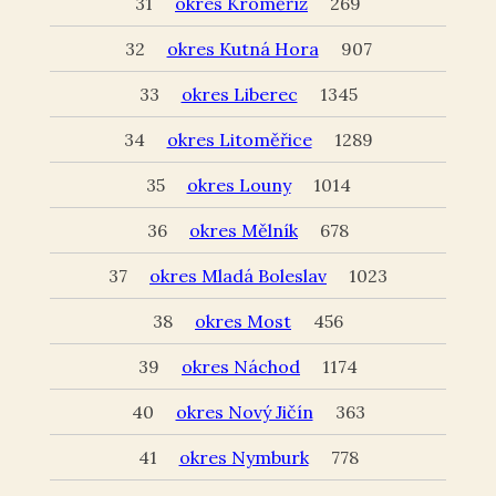
31
okres Kroměříž
269
32
okres Kutná Hora
907
33
okres Liberec
1345
34
okres Litoměřice
1289
35
okres Louny
1014
36
okres Mělník
678
37
okres Mladá Boleslav
1023
38
okres Most
456
39
okres Náchod
1174
40
okres Nový Jičín
363
41
okres Nymburk
778