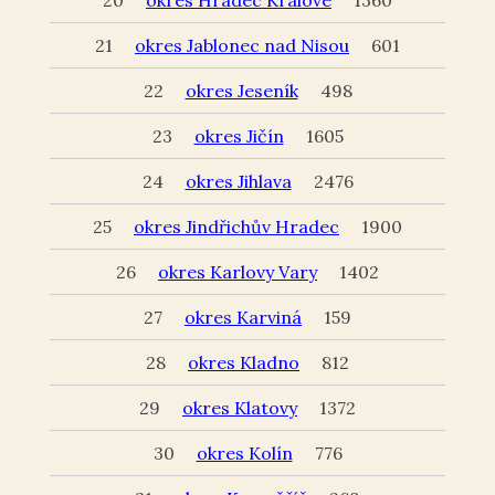
20
okres Hradec Králové
1360
21
okres Jablonec nad Nisou
601
22
okres Jeseník
498
23
okres Jičín
1605
24
okres Jihlava
2476
25
okres Jindřichův Hradec
1900
26
okres Karlovy Vary
1402
27
okres Karviná
159
28
okres Kladno
812
29
okres Klatovy
1372
30
okres Kolín
776