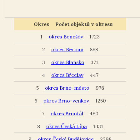
Okres
Počet objektů v okresu
1
okres Benešov
1723
2
okres Beroun
888
3
okres Blansko
371
4
okres Břeclav
447
5
okres Brno-město
978
6
okres Brno-venkov
1250
7
okres Bruntál
480
8
okres Česká Lípa
1331
9
okres České Budějovice
2298