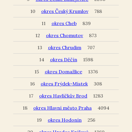
10
okres Český Krumlov
788
11
okres Cheb
839
12
okres Chomutov
873
13
okres Chrudim
707
14
okres Děčín
1598
15
okres Domažlice
1376
16
okres Frýdek-Místek
308
17
okres Havlíčkův Brod
1283
18
okres Hlavní město Praha
4094
19
okres Hodonín
256