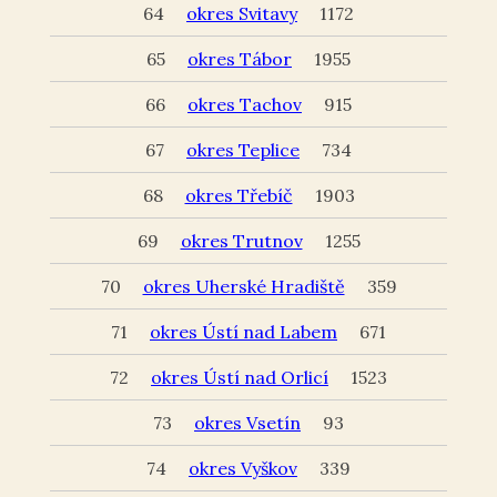
64
okres Svitavy
1172
65
okres Tábor
1955
66
okres Tachov
915
67
okres Teplice
734
68
okres Třebíč
1903
69
okres Trutnov
1255
70
okres Uherské Hradiště
359
71
okres Ústí nad Labem
671
72
okres Ústí nad Orlicí
1523
73
okres Vsetín
93
74
okres Vyškov
339