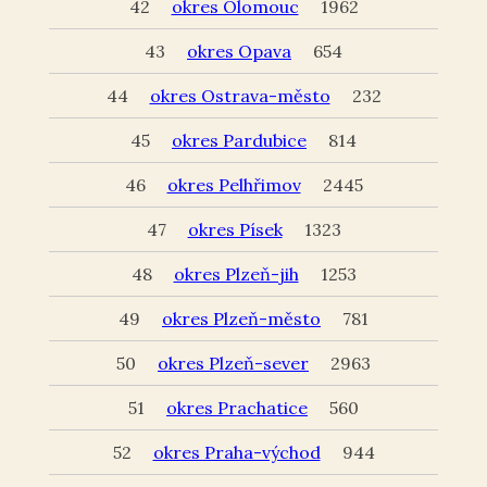
42
okres Olomouc
1962
43
okres Opava
654
44
okres Ostrava-město
232
45
okres Pardubice
814
46
okres Pelhřimov
2445
47
okres Písek
1323
48
okres Plzeň-jih
1253
49
okres Plzeň-město
781
50
okres Plzeň-sever
2963
51
okres Prachatice
560
52
okres Praha-východ
944