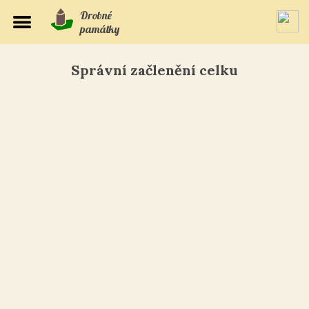
Drobné
památky
Správní začlenění celku