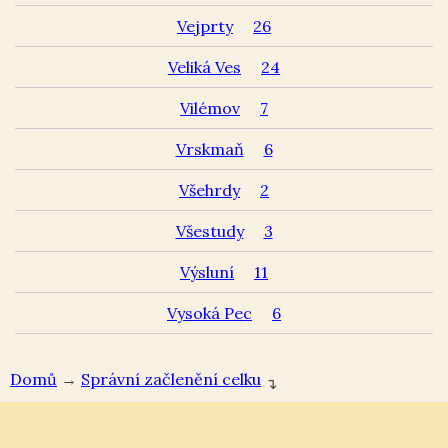
Vejprty
26
Veliká Ves
24
Vilémov
7
Vrskmaň
6
Všehrdy
2
Všestudy
3
Výsluní
11
Vysoká Pec
6
Domů
→
Správní začlenění celku
↴