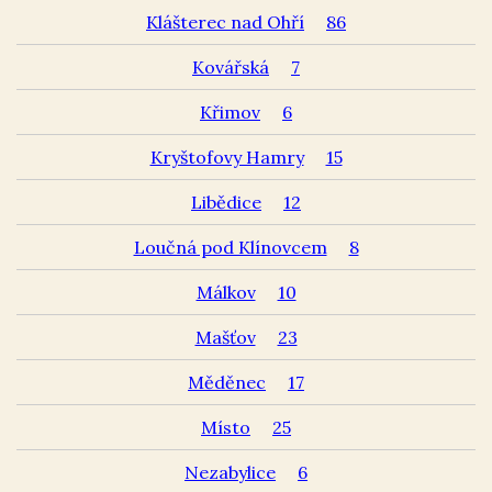
Klášterec nad Ohří
86
Kovářská
7
Křimov
6
Kryštofovy Hamry
15
Libědice
12
Loučná pod Klínovcem
8
Málkov
10
Mašťov
23
Měděnec
17
Místo
25
Nezabylice
6