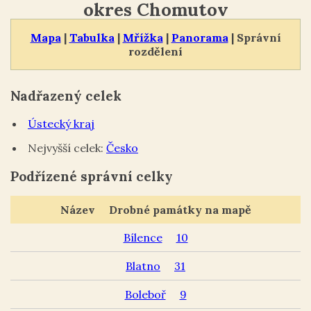
okres Chomutov
Mapa
|
Tabulka
|
Mřížka
|
Panorama
| Správní
rozdělení
Nadřazený celek
Ústecký kraj
Nejvyšší celek:
Česko
Podřízené správní celky
Název
Drobné památky na mapě
Bílence
10
Blatno
31
Boleboř
9