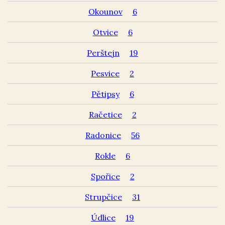
Okounov
6
Otvice
6
Perštejn
19
Pesvice
2
Pětipsy
6
Račetice
2
Radonice
56
Rokle
6
Spořice
2
Strupčice
31
Údlice
19