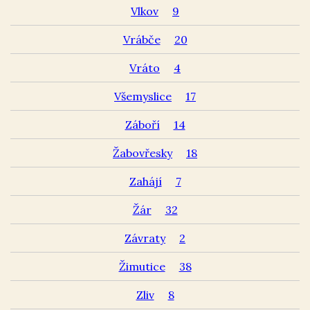
Vlkov
9
Vrábče
20
Vráto
4
Všemyslice
17
Záboří
14
Žabovřesky
18
Zahájí
7
Žár
32
Závraty
2
Žimutice
38
Zliv
8