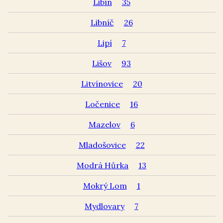
Libín
35
Libníč
26
Lipí
7
Lišov
93
Litvínovice
20
Ločenice
16
Mazelov
6
Mladošovice
22
Modrá Hůrka
13
Mokrý Lom
1
Mydlovary
7