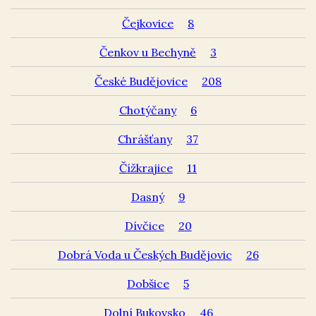
Čejkovice
8
Čenkov u Bechyně
3
České Budějovice
208
Chotýčany
6
Chrášťany
37
Čížkrajice
11
Dasný
9
Dívčice
20
Dobrá Voda u Českých Budějovic
26
Dobšice
5
Dolní Bukovsko
46