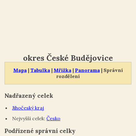
okres České Budějovice
Mapa
|
Tabulka
|
Mřížka
|
Panorama
| Správní
rozdělení
Nadřazený celek
Jihočeský kraj
Nejvyšší celek:
Česko
Podřízené správní celky