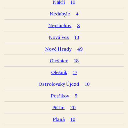
Nákří
10
Nedabyle
4
Neplachov
8
Nová Ves
13
Nové Hrady
49
Olešnice
18
Olešník
17
Ostrolovský Újezd
10
Petříkov
5
Pištín
20
Planá
10