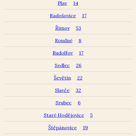
Plav
14
Radošovice
17
Římov
53
Roudné
8
Rudolfov
17
Sedlec
26
Ševětín
22
Slavče
32
Srubec
6
Staré Hodějovice
5
Štěpánovice
19