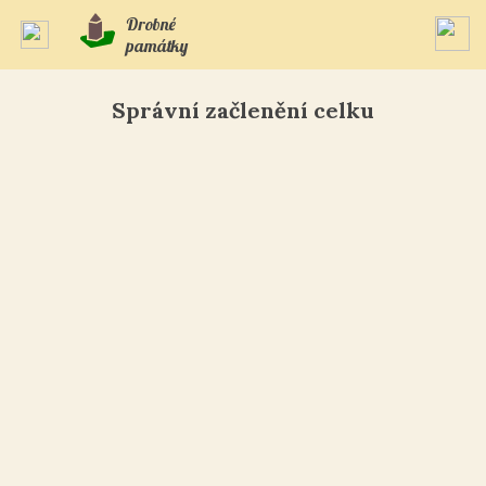
Drobné
památky
Správní začlenění celku