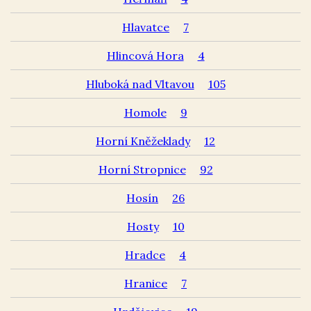
Hlavatce
7
Hlincová Hora
4
Hluboká nad Vltavou
105
Homole
9
Horní Kněžeklady
12
Horní Stropnice
92
Hosín
26
Hosty
10
Hradce
4
Hranice
7