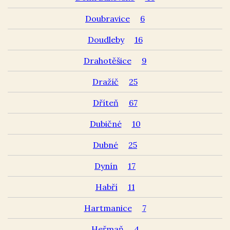
Doubravice
6
Doudleby
16
Drahotěšice
9
Dražíč
25
Dříteň
67
Dubičné
10
Dubné
25
Dynín
17
Habří
11
Hartmanice
7
Heřmaň
4