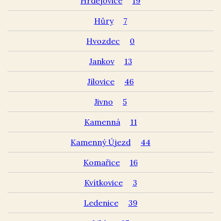
Hrdějovice
19
Hůry
7
Hvozdec
0
Jankov
13
Jílovice
46
Jivno
5
Kamenná
11
Kamenný Újezd
44
Komařice
16
Kvítkovice
3
Ledenice
39