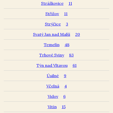
Strážkovice
11
Střížov
11
Strýčice
3
Svatý Jan nad Malší
20
Temelín
48
Trhové Sviny
83
Týn nad Vltavou
61
Úsilné
9
Včelná
4
Vidov
6
Vitín
15