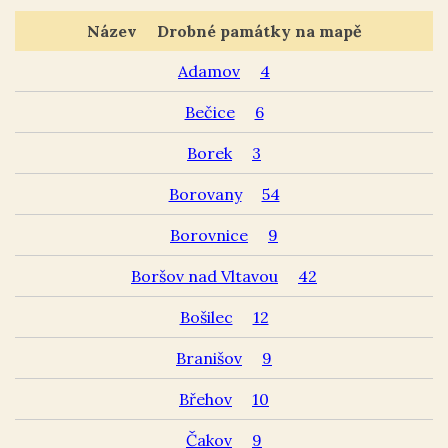
Název
Drobné památky na mapě
Adamov
4
Bečice
6
Borek
3
Borovany
54
Borovnice
9
Boršov nad Vltavou
42
Bošilec
12
Branišov
9
Břehov
10
Čakov
9