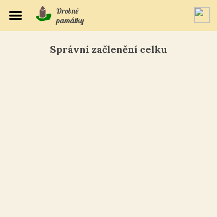
Drobné
památky
Správní začlenění celku