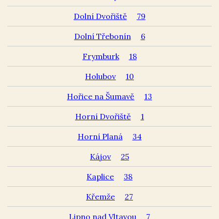
Dolní Dvořiště
79
Dolní Třebonín
6
Frymburk
18
Holubov
10
Hořice na Šumavě
13
Horní Dvořiště
1
Horní Planá
34
Kájov
25
Kaplice
38
Křemže
27
Lipno nad Vltavou
7