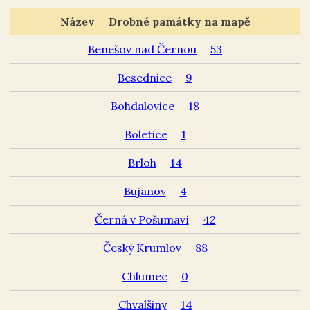
Název
Drobné památky na mapě
Benešov nad Černou
53
Besednice
9
Bohdalovice
18
Boletice
1
Brloh
14
Bujanov
4
Černá v Pošumaví
42
Český Krumlov
88
Chlumec
0
Chvalšiny
14