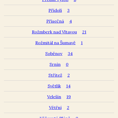
Přídolí
3
Přísečná
4
Rožmberk nad Vltavou
21
Rožmitál na Šumavě
1
Soběnov
34
Srnín
0
Střítež
2
Světlík
14
Velešín
19
Větřní
2