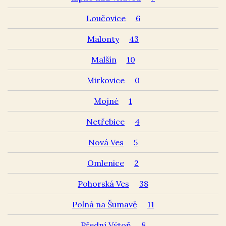
Loučovice
6
Malonty
43
Malšín
10
Mirkovice
0
Mojné
1
Netřebice
4
Nová Ves
5
Omlenice
2
Pohorská Ves
38
Polná na Šumavě
11
Přední Výtoň
8