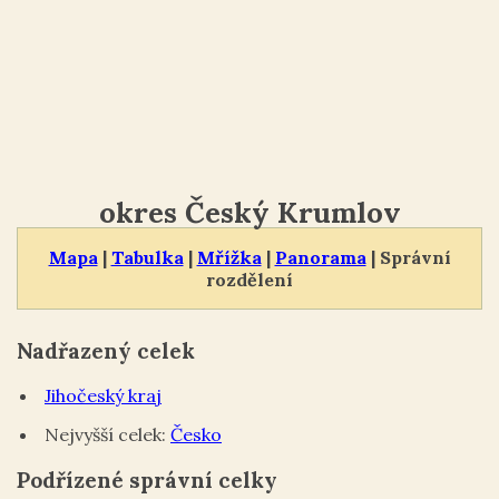
okres Český Krumlov
Mapa
|
Tabulka
|
Mřížka
|
Panorama
| Správní
rozdělení
Nadřazený celek
Jihočeský kraj
Nejvyšší celek:
Česko
Podřízené správní celky