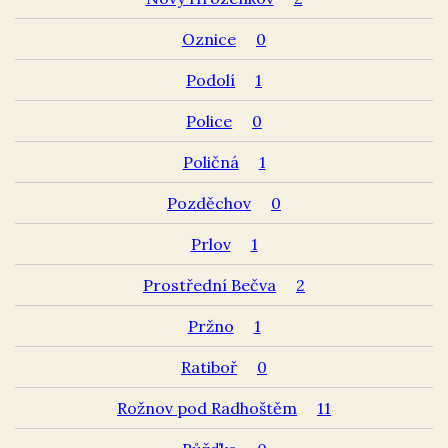
Oznice
0
Podolí
1
Police
0
Poličná
1
Pozděchov
0
Prlov
1
Prostřední Bečva
2
Pržno
1
Ratiboř
0
Rožnov pod Radhoštěm
11