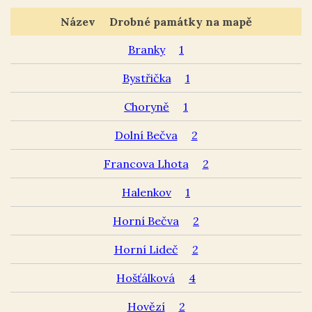
Název
Drobné památky na mapě
Branky
1
Bystřička
1
Choryně
1
Dolní Bečva
2
Francova Lhota
2
Halenkov
1
Horní Bečva
2
Horní Lideč
2
Hošťálková
4
Hovězí
2