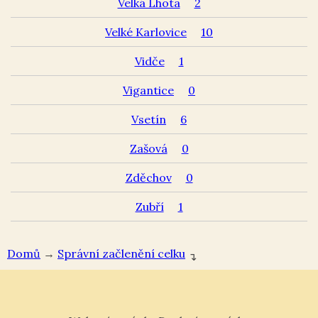
Velká Lhota
2
Velké Karlovice
10
Vidče
1
Vigantice
0
Vsetín
6
Zašová
0
Zděchov
0
Zubří
1
Domů
→
Správní začlenění celku
↴