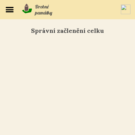
Drobné
památky
Správní začlenění celku