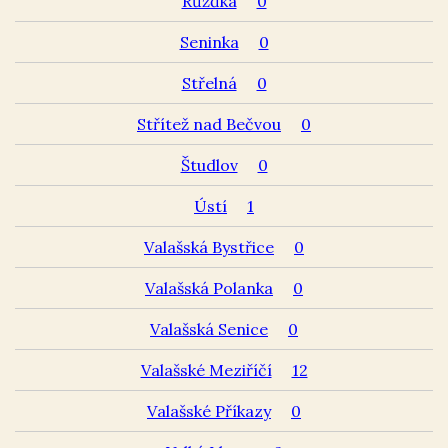
Růžďka
0
Seninka
0
Střelná
0
Střítež nad Bečvou
0
Študlov
0
Ústí
1
Valašská Bystřice
0
Valašská Polanka
0
Valašská Senice
0
Valašské Meziříčí
12
Valašské Příkazy
0