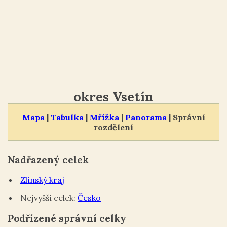
okres Vsetín
Mapa
|
Tabulka
|
Mřížka
|
Panorama
| Správní
rozdělení
Nadřazený celek
Zlínský kraj
Nejvyšší celek:
Česko
Podřízené správní celky