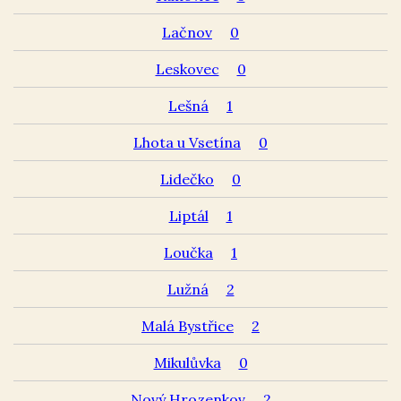
Lačnov
0
Leskovec
0
Lešná
1
Lhota u Vsetína
0
Lidečko
0
Liptál
1
Loučka
1
Lužná
2
Malá Bystřice
2
Mikulůvka
0
Nový Hrozenkov
2