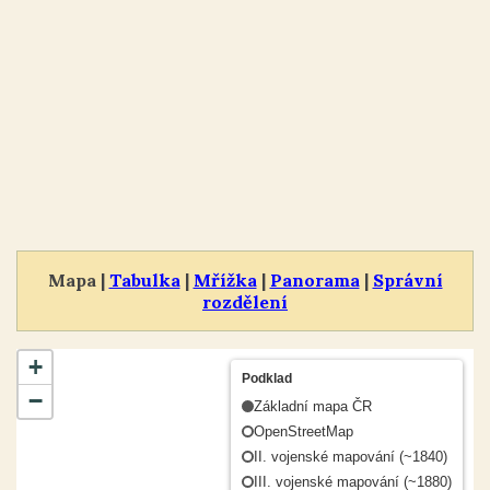
Mapa |
Tabulka
|
Mřížka
|
Panorama
|
Správní
rozdělení
+
Podklad
−
Základní mapa ČR
OpenStreetMap
II. vojenské mapování (~1840)
III. vojenské mapování (~1880)