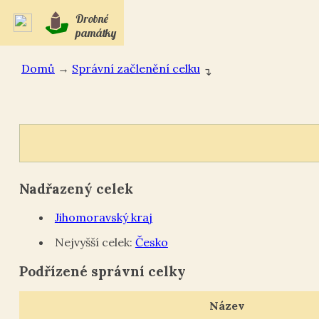
Drobné
památky
Domů
→
Správní začlenění celku
↴
Nadřazený celek
Jihomoravský kraj
Nejvyšší celek:
Česko
Podřízené správní celky
Název