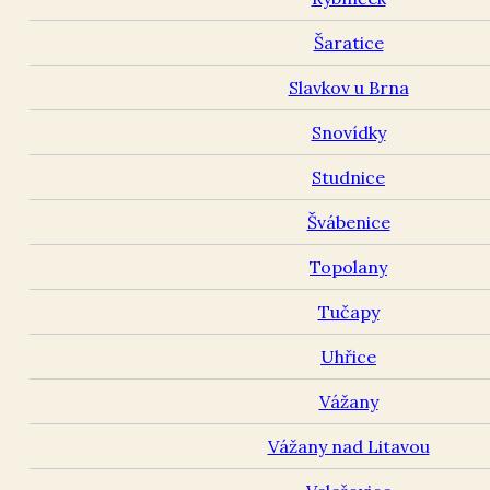
Šaratice
Slavkov u Brna
Snovídky
Studnice
Švábenice
Topolany
Tučapy
Uhřice
Vážany
Vážany nad Litavou