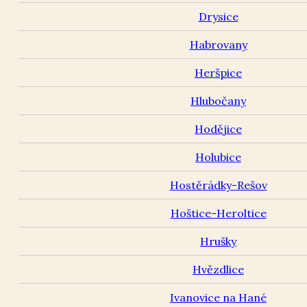
Drysice
Habrovany
Heršpice
Hlubočany
Hodějice
Holubice
Hostěrádky-Rešov
Hoštice-Heroltice
Hrušky
Hvězdlice
Ivanovice na Hané