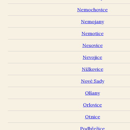
Nemochovice
Nemojany
Nemotice
Nesovice
Nevojice
Nížkovice
Nové Sady
Olšany
Orlovice
Otnice
Podbřežice