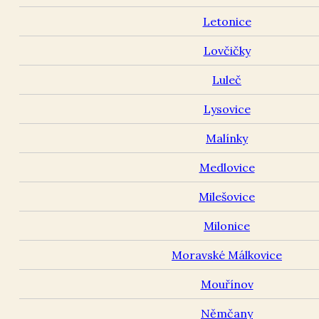
Letonice
Lovčičky
Luleč
Lysovice
Malínky
Medlovice
Milešovice
Milonice
Moravské Málkovice
Mouřínov
Němčany