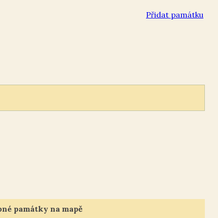
Přidat památku
bné památky na mapě