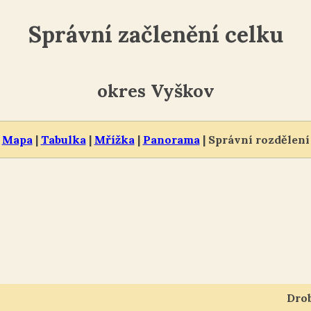
Správní začlenění celku
okres Vyškov
Mapa
|
Tabulka
|
Mřížka
|
Panorama
| Správní rozdělení
Dro