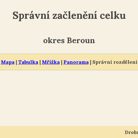
Správní začlenění celku
okres Beroun
Mapa
|
Tabulka
|
Mřížka
|
Panorama
| Správní rozdělení
Drob