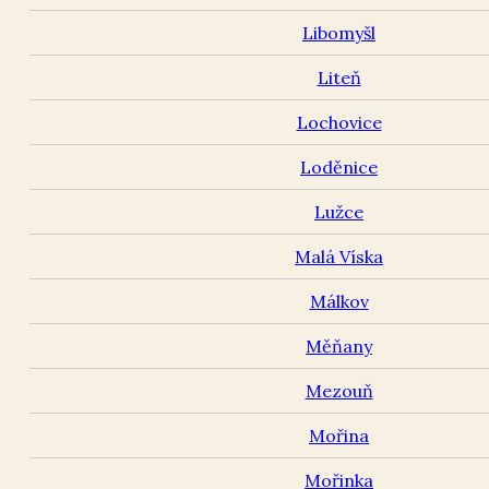
Libomyšl
Liteň
Lochovice
Loděnice
Lužce
Malá Víska
Málkov
Měňany
Mezouň
Mořina
Mořinka