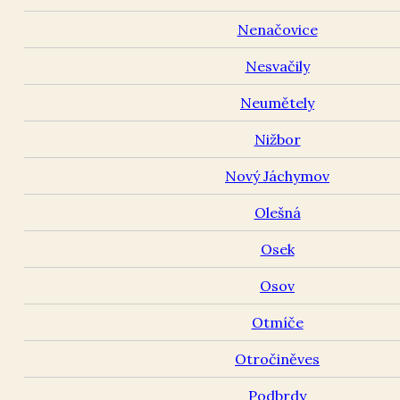
Nenačovice
Nesvačily
Neumětely
Nižbor
Nový Jáchymov
Olešná
Osek
Osov
Otmíče
Otročiněves
Podbrdy