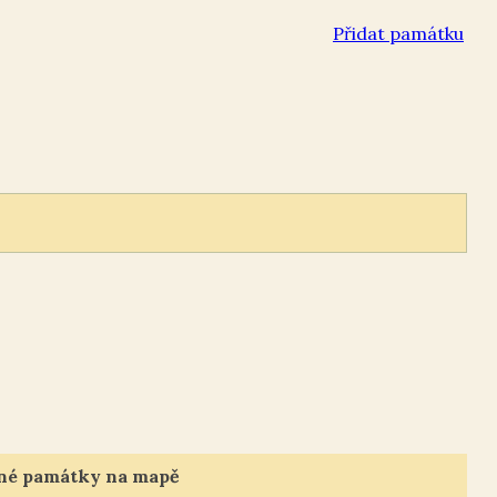
Přidat památku
né památky na mapě