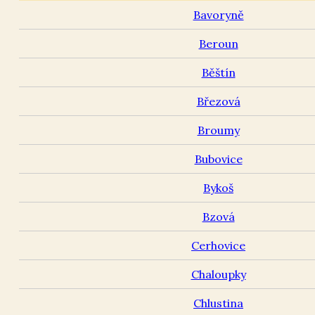
Bavoryně
Beroun
Běštín
Březová
Broumy
Bubovice
Bykoš
Bzová
Cerhovice
Chaloupky
Chlustina