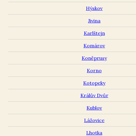
Hýskov
Jivina
Karlštejn
Komárov
Koněprusy
Korno
Kotopeky
Králův Dvůr
Kublov
Lážovice
Lhotka