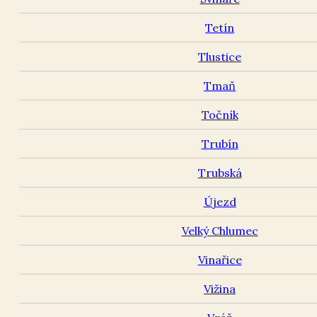
Tetín
Tlustice
Tmaň
Točník
Trubín
Trubská
Újezd
Velký Chlumec
Vinařice
Vižina