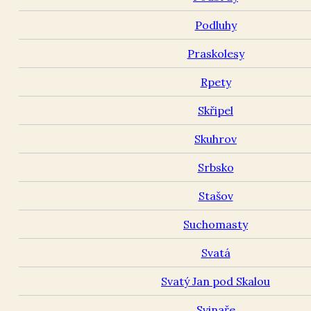
Podluhy
Praskolesy
Rpety
Skřipel
Skuhrov
Srbsko
Stašov
Suchomasty
Svatá
Svatý Jan pod Skalou
Svinaře