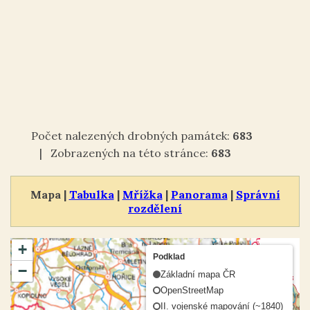
Počet nalezených drobných památek:
683
| Zobrazených na této stránce:
683
Mapa |
Tabulka
|
Mřížka
|
Panorama
|
Správní
rozdělení
+
Podklad
−
Základní mapa ČR
OpenStreetMap
II. vojenské mapování (~1840)