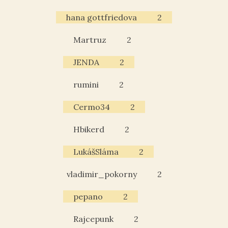
hana gottfriedova
2
Martruz
2
JENDA
2
rumini
2
Cermo34
2
Hbikerd
2
LukášSláma
2
vladimir_pokorny
2
pepano
2
Rajcepunk
2