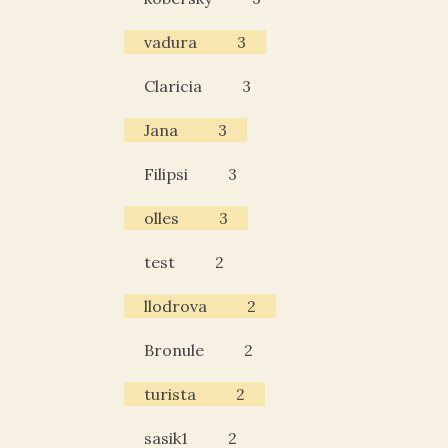
vadura
3
Claricia
3
Jana
3
Filipsi
3
olles
3
test
2
llodrova
2
Bronule
2
turista
2
sasik1
2