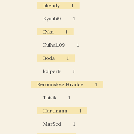
pkendy
1
Kyuubi9
1
Evka
1
Kulhal109
1
Boda
1
kolper9
1
Berounsky.z.Hradce
1
Thisik
1
Hartmann
1
MarSed
1