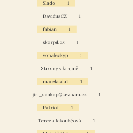
Slado
1
DavidusCZ
1
fabian
1
skorpil.cz
1
vopaleckyp
1
Stromy v krajině
1
mareksalat
1
jiri_soukop@seznam.cz
1
Patriot
1
Tereza Jakouběová
1