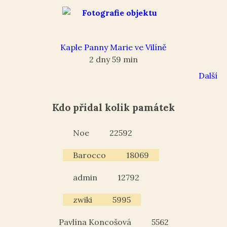
Kaple Panny Marie ve Vilíně
2 dny 59 min
Další
Kdo přidal kolik památek
Noe
22592
Barocco
18069
admin
12792
zwiki
5995
Pavlína Koncošová
5562