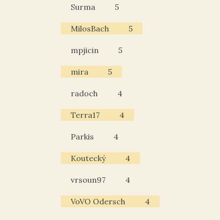
Surma
5
MilosBach
5
mpjicin
5
mira
5
radoch
4
Terra17
4
Parkis
4
Koutecký
4
vrsoun97
4
VoVO Odersch
4