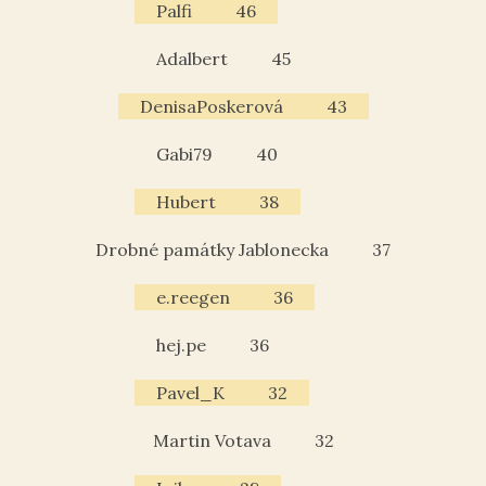
Palfi
46
Adalbert
45
DenisaPoskerová
43
Gabi79
40
Hubert
38
Drobné památky Jablonecka
37
e.reegen
36
hej.pe
36
Pavel_K
32
Martin Votava
32