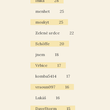
Inika
28
menhet
25
moskyt
25
Zelené srdce
22
Schöffe
20
jnem
18
Vrbice
17
komba5414
17
vrsoun097
16
Lukáš
16
DaveStorm
15