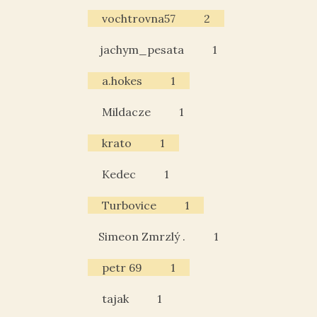
vochtrovna57
2
jachym_pesata
1
a.hokes
1
Mildacze
1
krato
1
Kedec
1
Turbovice
1
Simeon Zmrzlý .
1
petr 69
1
tajak
1