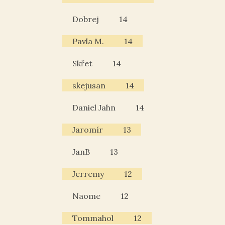
Dobrej
14
Pavla M.
14
Skřet
14
skejusan
14
Daniel Jahn
14
Jaromír
13
JanB
13
Jerremy
12
Naome
12
Tommahol
12