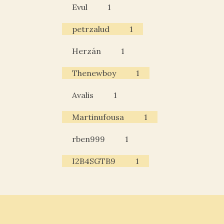
Evul
1
petrzalud
1
Herzán
1
Thenewboy
1
Avalis
1
Martinufousa
1
rben999
1
I2B4SGTB9
1