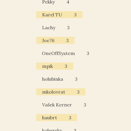
Pekky
4
Karel TU
3
Lachy
3
Joe76
3
OneOffSystem
3
mpik
3
holubinka
3
mkolovrat
3
Vašek Kerner
3
haubrt
3
kobersky
3