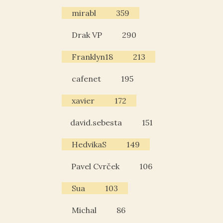
mirabl
359
Drak VP
290
Franklyn18
213
cafenet
195
xavier
172
david.sebesta
151
HedvikaS
149
Pavel Cvrček
106
Sua
103
Michal
86