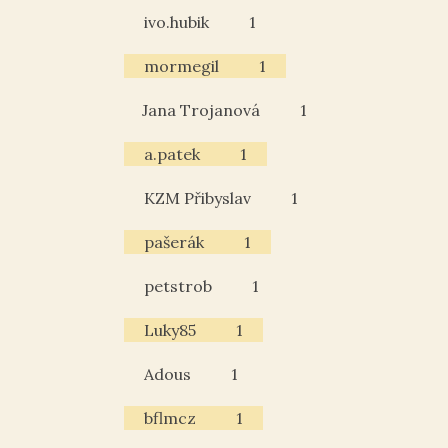
ivo.hubik
1
mormegil
1
Jana Trojanová
1
a.patek
1
KZM Přibyslav
1
pašerák
1
petstrob
1
Luky85
1
Adous
1
bflmcz
1