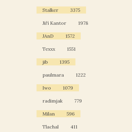
Stalker
3375
Jiří Kantor
1978
JAnD
1572
Texxx
1551
jib
1395
paulmara
1222
Iwo
1079
radimjak
779
Milan
596
Tlachal
411