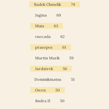
Radek Chmelík
79
Jagina
69
Maia
63
vnecada
62
prasopes
61
Martin Marik
59
Jardatrek
56
Dominikmatus
51
Gwen
50
Jindra II
50