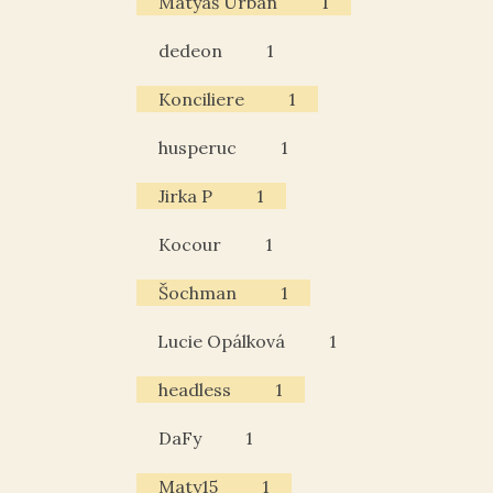
Matyáš Urban
1
dedeon
1
Konciliere
1
husperuc
1
Jirka P
1
Kocour
1
Šochman
1
Lucie Opálková
1
headless
1
DaFy
1
Maty15
1