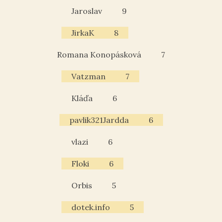
Jaroslav
9
JirkaK
8
Romana Konopásková
7
Vatzman
7
Kláďa
6
pavlik321Jardda
6
vlazi
6
Floki
6
Orbis
5
dotek.info
5