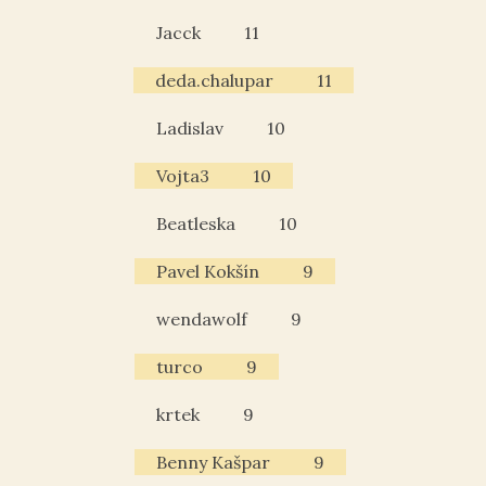
Jacck
11
deda.chalupar
11
Ladislav
10
Vojta3
10
Beatleska
10
Pavel Kokšín
9
wendawolf
9
turco
9
krtek
9
Benny Kašpar
9