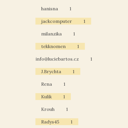
hanisna
1
jackcomputer
1
milanzika
1
tekknomen
1
info@luciebartos.cz
1
J.Brychta
1
Rena
1
Kulík
1
Krouh
1
Radys45
1