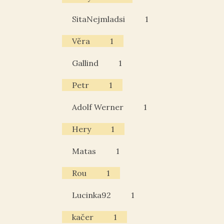
SitaNejmladsi
1
Věra
1
Gallind
1
Petr
1
Adolf Werner
1
Hery
1
Matas
1
Rou
1
Lucinka92
1
kačer
1