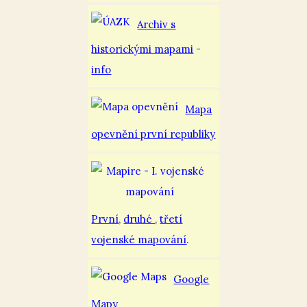
Archiv s
historickými mapami
-
info
Mapa
opevnění první republiky
První
,
druhé
,
třetí
vojenské mapování
.
Google
Mapy