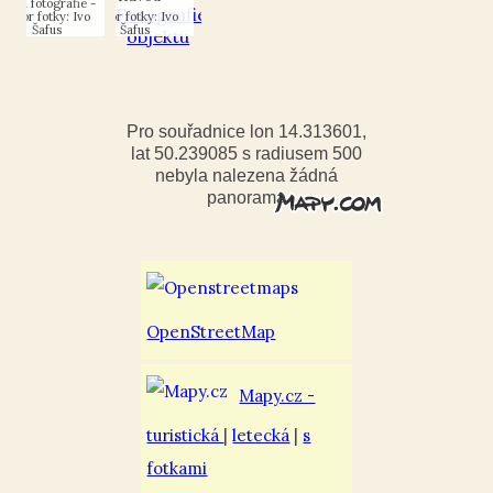
Autor fotky: Ivo
Autor fotky: Ivo
Šafus
Šafus
Pro souřadnice lon 14.313601,
lat 50.239085 s radiusem 500
nebyla nalezena žádná
panorama
OpenStreetMap
Mapy.cz -
turistická
|
letecká
|
s
fotkami