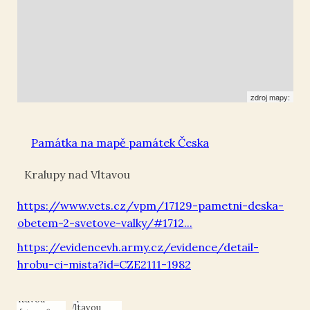
zdroj mapy:
Památka na mapě památek Česka
Kralupy nad Vltavou
https://www.vets.cz/vpm/17129-pametni-deska-
Pamětní deska
obetem-2-svetove-valky/#1712...
Pamětní deska
železničním
železničním
zaměstnancům
zaměstnancům
https://evidencevh.army.cz/evidence/detail-
- obětem 2.
- obětem 2.
světové války
hrobu-ci-mista?id=CZE2111-1982
světové války
na budově
na budově
nádraží v
nádraží v
Kralupech nad
Kralupech nad
Vltavou
Vltavou