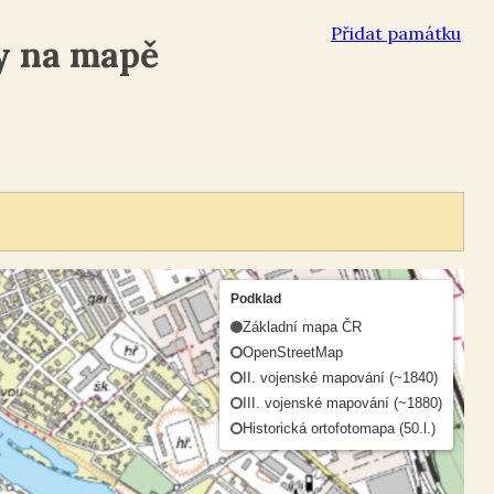
Přidat památku
y na mapě
Podklad
Základní mapa ČR
OpenStreetMap
II. vojenské mapování (~1840)
III. vojenské mapování (~1880)
Historická ortofotomapa (50.l.)