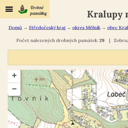
Drobné
Kralupy 
památky
Domů
→
Středočeský kraj
→
okres Mělník
→
Kra
Počet nalezených drobných památek:
29
| Zobraze
+
−