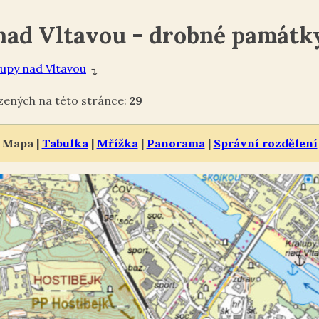
nad Vltavou - drobné památk
lupy nad Vltavou
↴
ných na této stránce:
29
Mapa |
Tabulka
|
Mřížka
|
Panorama
|
Správní rozdělení