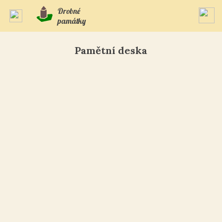
Drobné
památky
Pamětní deska