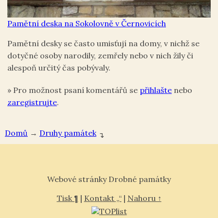
Pamětní deska na Sokolovně v Černovicích
Pamětní desky se často umisťují na domy, v nichž se
dotyčné osoby narodily, zemřely nebo v nich žily či
alespoň určitý čas pobývaly.
»
Pro možnost psaní komentářů se
přihlašte
nebo
zaregistrujte
.
Domů
→
Druhy památek
↴
Webové stránky Drobné památky
Tisk ¶
|
Kontakt „“
|
Nahoru ↑