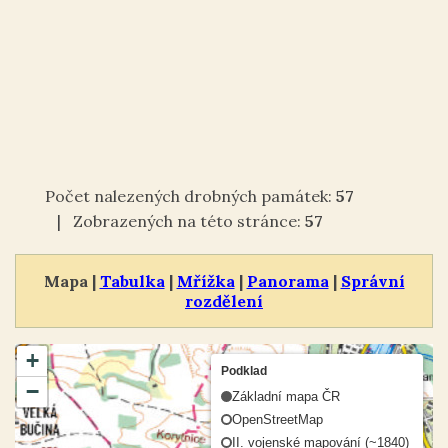
Počet nalezených drobných památek:
57
| Zobrazených na této stránce:
57
Mapa |
Tabulka
|
Mřížka
|
Panorama
|
Správní
rozdělení
+
Podklad
−
Základní mapa ČR
OpenStreetMap
II. vojenské mapování (~1840)