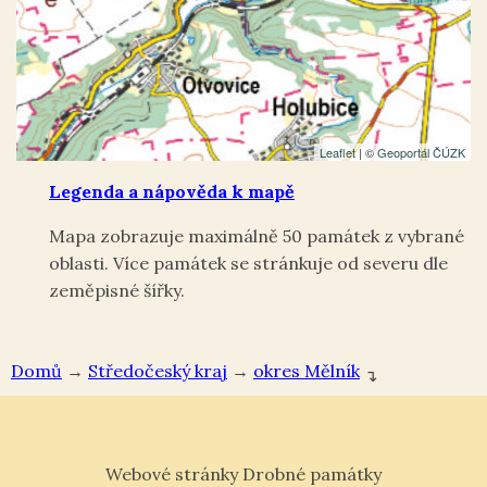
Leaflet
| ©
Geoportál ČÚZK
Legenda a nápověda k mapě
Mapa zobrazuje maximálně 50 památek z vybrané
oblasti. Více památek se stránkuje od severu dle
zeměpisné šířky.
Domů
→
Středočeský kraj
→
okres Mělník
↴
Webové stránky Drobné památky