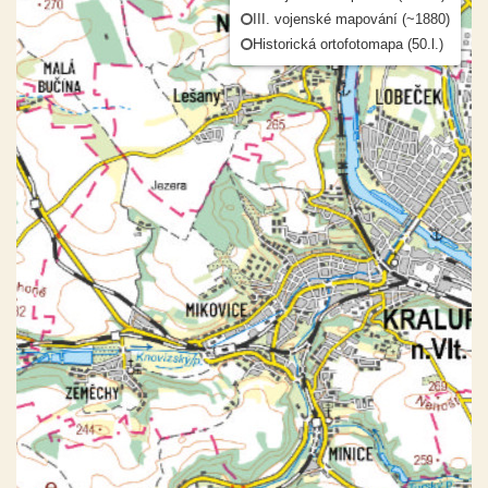
III. vojenské mapování (~1880)
Historická ortofotomapa (50.l.)