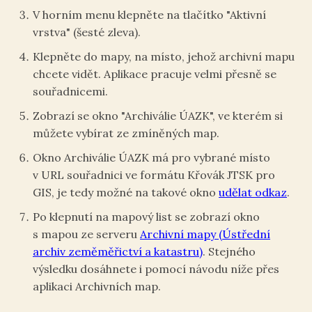
V horním menu klepněte na tlačítko "Aktivní
vrstva" (šesté zleva).
Klepněte do mapy, na místo, jehož archivní mapu
chcete vidět. Aplikace pracuje velmi přesně se
souřadnicemi.
Zobrazí se okno
"Archiválie ÚAZK", ve kterém si
můžete vybírat ze zmíněných map.
Okno Archiválie ÚAZK má pro vybrané místo
v URL souřadnici ve formátu Křovák JTSK pro
GIS, je tedy možné na takové okno
udělat odkaz
.
Po klepnutí na mapový list se zobrazí okno
s mapou ze serveru
Archivní mapy (Ústřední
archiv zeměměřictví a katastru)
. Stejného
výsledku dosáhnete i pomocí návodu níže přes
aplikaci Archivních map.