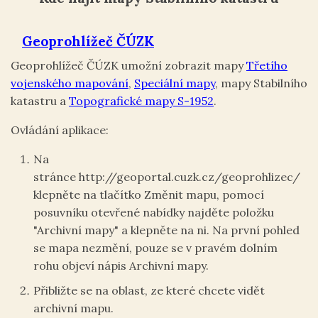
Geoprohlížeč ČÚZK
Geoprohlížeč ČÚZK umožní zobrazit mapy
Třetího
vojenského mapování
,
Speciální mapy
, mapy Stabilního
katastru a
Topografické mapy S-1952
.
Ovládání aplikace:
Na
stránce http://geoportal.cuzk.cz/geoprohlizec/
klepněte na tlačítko Změnit mapu, pomocí
posuvníku otevřené nabídky najděte položku
"Archivní mapy" a klepněte na ni. Na první pohled
se mapa nezmění, pouze se v pravém dolním
rohu objeví nápis Archivní mapy.
Přibližte se na oblast, ze které chcete vidět
archivní mapu.