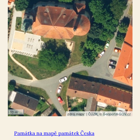
Město Touškov
49.774203
,
13.247759
Pomník padlým
10 m
zdroj mapy: |
ČÚZK
, ©
Geoportál GOV.cz
Památka na mapě památek Česka