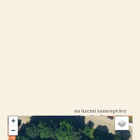
Město Touškov
+
okres Plzeň-sever
−