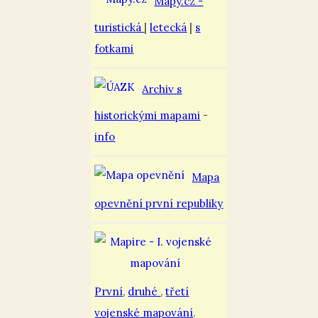
Mapy.cz -
turistická
|
letecká
|
s
fotkami
Archiv s
historickými mapami
-
info
Mapa
opevnění první republiky
První
,
druhé
,
třetí
vojenské mapování
.