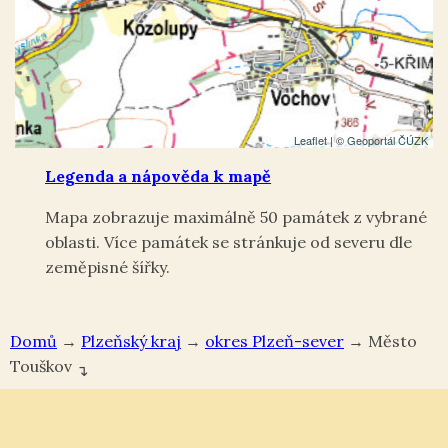
Leaflet
| ©
Geoportál ČÚZK
Legenda a nápověda k mapě
Mapa zobrazuje maximálně 50 památek z vybrané
oblasti. Více památek se stránkuje od severu dle
zeměpisné šířky.
Domů
→
Plzeňský kraj
→
okres Plzeň-sever
→
Město
Touškov
↴