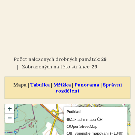
Počet nalezených drobných památek:
29
| Zobrazených na této stránce:
29
Mapa |
Tabulka
|
Mřížka
|
Panorama
|
Správní
rozdělení
+
Podklad
−
Základní mapa ČR
OpenStreetMap
II. vojenské mapování (~1840)