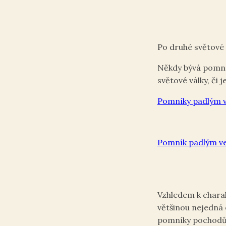
Po druhé světové 
Někdy bývá pomník
světové války, či
Pomníky padlým 
Pomník padlým ve
Vzhledem k charak
většinou nejedná
pomníky pochodů