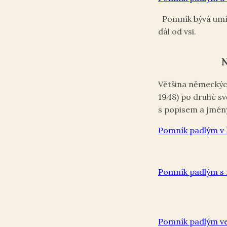
Pomník bývá umís
dál od vsi.
N
Většina německýc
1948) po druhé sv
s popisem a jmény
Pomník padlým v
Pomník padlým s 
Pomník padlým ve