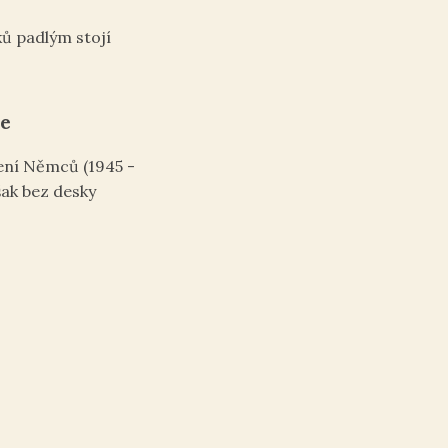
ů padlým stojí
ce
ení Němců (1945 -
šak bez desky