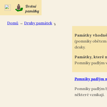
Drobné
památky
Domů
→
Druhy památek
↴
Památky vhodné 
(pomníky obětem v
desky.
Památky, které 
Pomníky padlým v 
Pomníky padlým n
Pomníky padlým byl
některé vznikají.