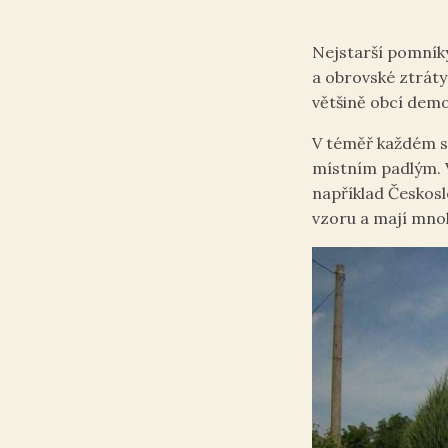
Nejstarší pomníky
a obrovské ztráty
většině obcí dem
V téměř každém sí
místním padlým. 
například Českos
vzoru a mají mnoh