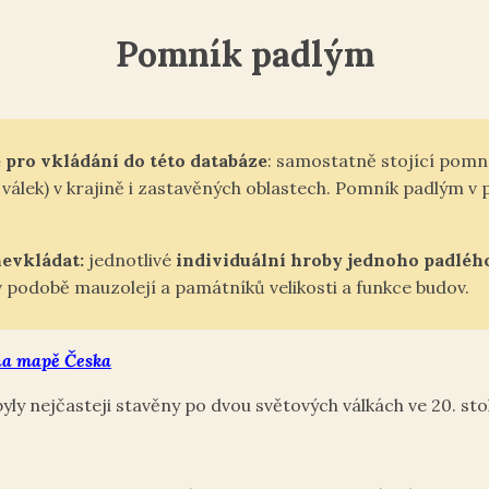
Pomník padlým
pro vkládání do této databáze
: samostatně stojící pomn
álek) v krajině i zastavěných oblastech. Pomník padlým v
nevkládat:
jednotlivé
individuální hroby jednoho padléh
podobě mauzolejí a památníků velikosti a funkce budov.
a mapě Česka
y nejčasteji stavěny po dvou světových válkách ve 20. stole