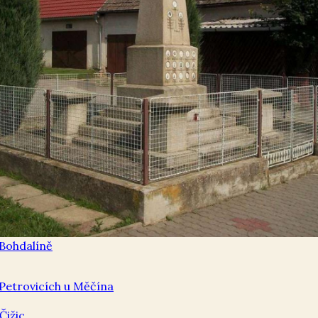
Bohdalíně
Petrovicích u Měčína
Čižic