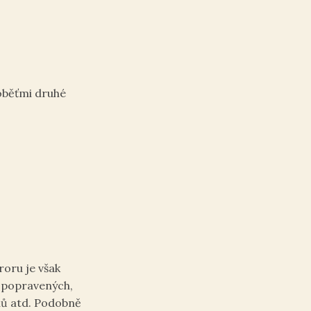
oběťmi druhé
roru je však
 popravených,
ů atd. Podobně