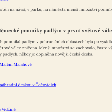
těn na návsi, v parku, na náměstí, menší množství pomník
ěmecké pomníky padlým v první světové vál
h pomníků padlým v pohraničních oblastech byla po vysídl
ětové válce zničena. Menší množství se zachovalo, často v
 padlých, někdy je doplněna novější česká deska.
 Malém Malahově
náhradní deskou v Čečovicích
 Vidžíně