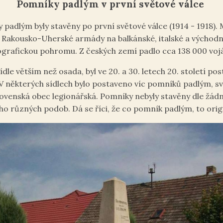
Pomníky padlým v první světové válce
 padlým byly stavěny po první světové válce (1914 - 1918)
 Rakousko-Uherské armády na balkánské, italské a východní
ografickou pohromu. Z českých zemí padlo cca 138 000 voj
dle větším než osada, byl ve 20. a 30. letech 20. století p
V některých sídlech bylo postaveno víc pomníků padlým, s
lovenská obec legionářská. Pomníky nebyly stavěny dle žá
o různých podob. Dá se říci, že co pomník padlým, to orig