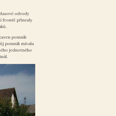
. Masové odvody
 frontě přinesly
áků.
ostaven pomník
vůj pomník mívala
dného jednotného
inál.