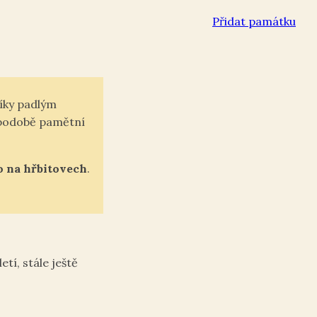
Přidat památku
íky padlým
 podobě pamětní
o na hřbitovech
.
tí, stále ještě