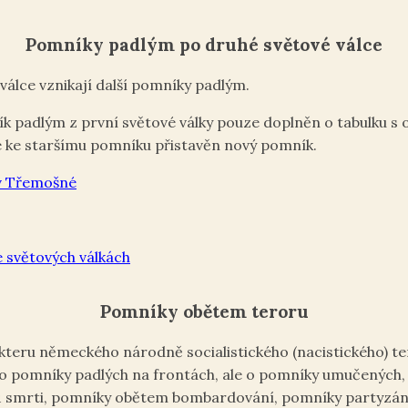
Pomníky padlým po druhé světové válce
válce vznikají další pomníky padlým.
 padlým z první světové války pouze doplněn o tabulku s 
 je ke staršímu pomníku přistavěn nový pomník.
v Třemošné
 světových válkách
Pomníky obětem teroru
teru německého národně socialistického (nacistického) te
 o pomníky padlých na frontách, ale o pomníky umučených,
 smrti, pomníky obětem bombardování, pomníky partyzán