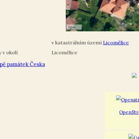
10 m
Licomělice
Licomělice
pě památek Česka
OpenStr