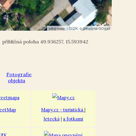
zdroj mapy: |
ČÚZK
, ©
Geoportál GOV.cz
49.936257
,
15.593942
eetMap
Mapy.cz - turistická
|
letecká
|
s fotkami