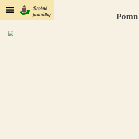
Drobné
památky
Pomní