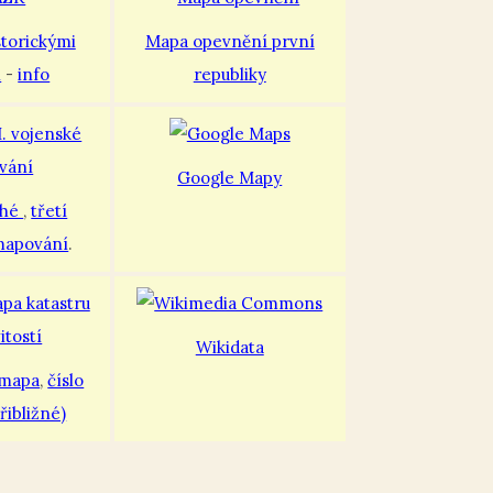
storickými
Mapa opevnění první
i
-
info
republiky
Google Mapy
uhé
,
třetí
mapování
.
Wikidata
 mapa
,
číslo
řibližné)