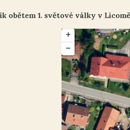
k obětem 1. světové války v Licomě
+
−