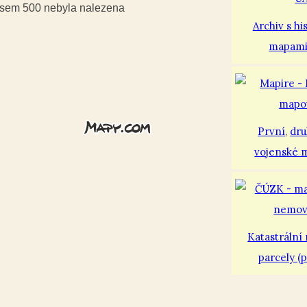
iusem 500 nebyla nalezena
Archiv s hi
mapam
První
,
dr
vojenské 
Katastrální
parcely (p