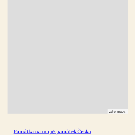
Dolní Bezděkov
49.957421
,
15.87012
Kříž
zdroj mapy:
Památka na mapě památek Česka