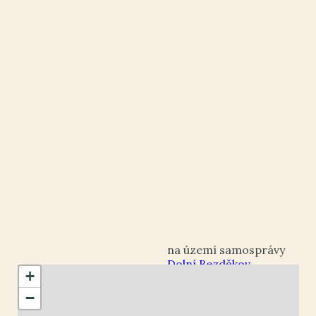
Dolní Bezděkov
+
okres Chrudim
−