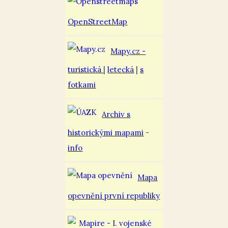
OpenStreetMap
Mapy.cz -
turistická
|
letecká
|
s
fotkami
Archiv s
historickými mapami
-
info
Mapa
opevnění první republiky