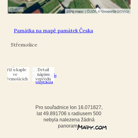
10 m
zdroj mapy: |
ČÚZK
, ©
Geoportál GOV.cz
Památka na mapě památek Česka
Střemošice
Kříž u kaple
Detail
ve
nápisu
Střemošicích
vepředu
Pro souřadnice lon 16.071827,
lat 49.891706 s radiusem 500
nebyla nalezena žádná
panorama