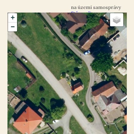
Střemošice
+
okres Chrudim
−
Střemošice
49.891706
,
16.071827
Kříž