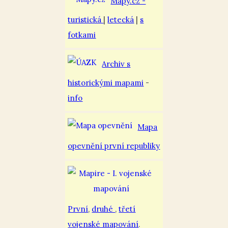
Mapy.cz -
turistická
|
letecká
|
s
fotkami
Archiv s
historickými mapami
-
info
Mapa
opevnění první republiky
První
,
druhé
,
třetí
vojenské mapování
.