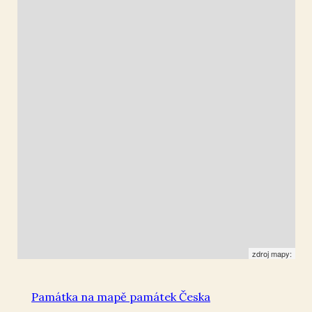
Zeměchy u Kralup nad
Vltavou
50.229786
,
14.269414
Kříž
zdroj mapy:
Památka na mapě památek Česka