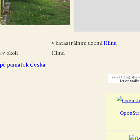
Hlína
Hlína
pě památek Česka
fotky: Stalke
OpenStr