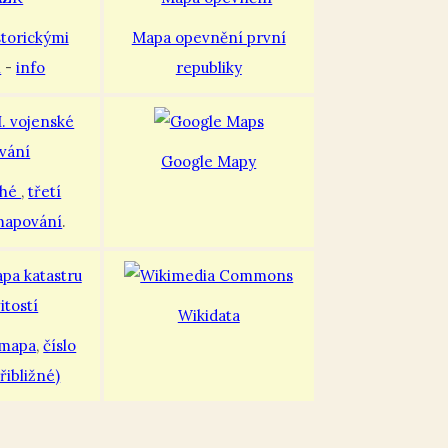
storickými
Mapa opevnění první
i
-
info
republiky
Google Mapy
uhé
,
třetí
mapování
.
Wikidata
 mapa
,
číslo
řibližné)