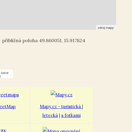
zdroj mapy:
49.860051
,
15.917824
Autor
r
eetMap
Mapy.cz - turistická
|
letecká
|
s fotkami