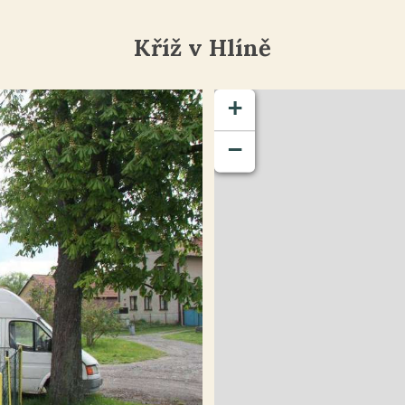
Kříž v Hlíně
+
−