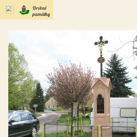
Drobné
památky