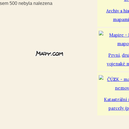
iusem 500 nebyla nalezena
Archiv s hi
mapam
První
,
dr
vojenské 
Katastrální
parcely (p