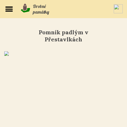
Drobné
památky
Pomník padlým v
Přestavlkách