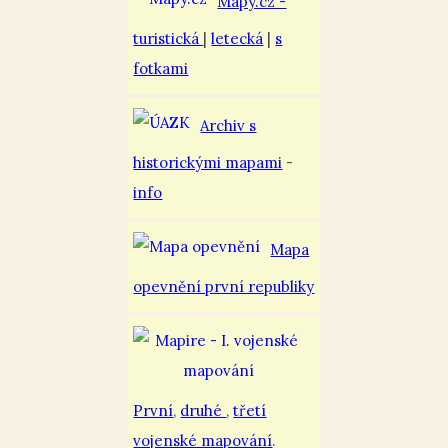
Mapy.cz -
turistická
|
letecká
|
s
fotkami
Archiv s
historickými mapami
-
info
Mapa
opevnění první republiky
První
,
druhé
,
třetí
vojenské mapování
.