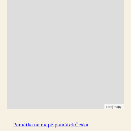
Přestavlky u Chrudimi
49.938141
,
15.929255
Pomník padlým
zdroj mapy:
Památka na mapě památek Česka