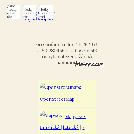
Zeměchách
Zeměchách
Autor fotky:
Autor fotky:
Autor fotky:
Miroslav
Miroslav
Miroslav
Blažek
Blažek
Blažek
Pro souřadnice lon 14.267979,
lat 50.230456 s radiusem 500
nebyla nalezena žádná
panorama
OpenStreetMap
Mapy.cz -
turistická
|
letecká
|
s