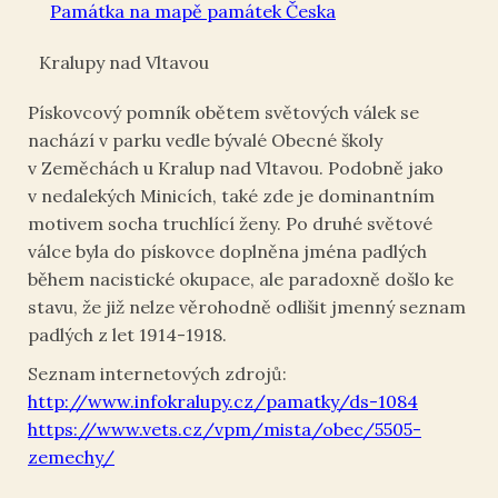
Památka na mapě památek Česka
Kralupy nad Vltavou
Pískovcový pomník obětem světových válek se
nachází v parku vedle bývalé Obecné školy
v Zeměchách u Kralup nad Vltavou. Podobně jako
v nedalekých Minicích, také zde je dominantním
motivem socha truchlící ženy. Po druhé světové
válce byla do pískovce doplněna jména padlých
během nacistické okupace, ale paradoxně došlo ke
stavu, že již nelze věrohodně odlišit jmenný seznam
padlých z let 1914-1918.
Seznam internetových zdrojů:
http://www.infokralupy.cz/pamatky/ds-1084
Pomník
https://www.vets.cz/vpm/mista/obec/5505-
Detail
obětem
Pomník
pomníku
světových
zemechy/
obětem
obětem
válek v
světových
svět. válek
Zeměchách
válek v
v