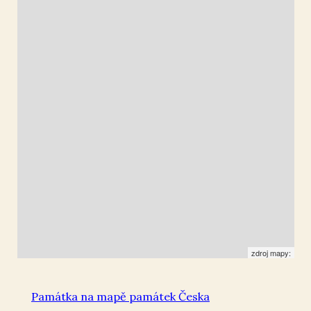
Police nad Metují
50.538629
,
16.234415
Kříž
zdroj mapy:
Památka na mapě památek Česka