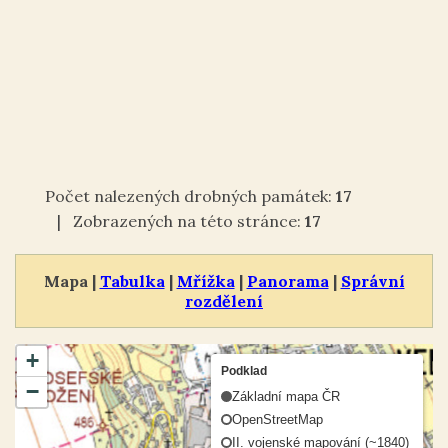
Počet nalezených drobných památek:
17
| Zobrazených na této stránce:
17
Mapa |
Tabulka
|
Mřížka
|
Panorama
|
Správní
rozdělení
+
Podklad
−
Základní mapa ČR
OpenStreetMap
II. vojenské mapování (~1840)