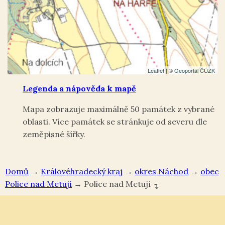
Leaflet
| ©
Geoportál ČÚZK
Legenda a nápověda k mapě
Mapa zobrazuje maximálně 50 památek z vybrané
oblasti. Více památek se stránkuje od severu dle
zeměpisné šířky.
Domů
→
Královéhradecký kraj
→
okres Náchod
→
Police nad Metují
→
Police nad Metují
↴