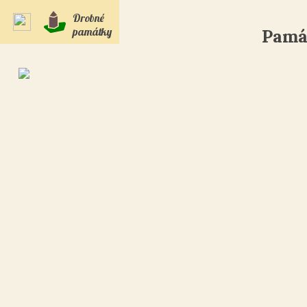
Drobné
památky
Památ