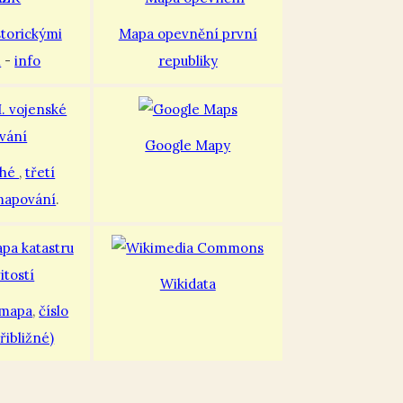
storickými
Mapa opevnění první
i
-
info
republiky
Google Mapy
uhé
,
třetí
mapování
.
Wikidata
 mapa
,
číslo
řibližné)