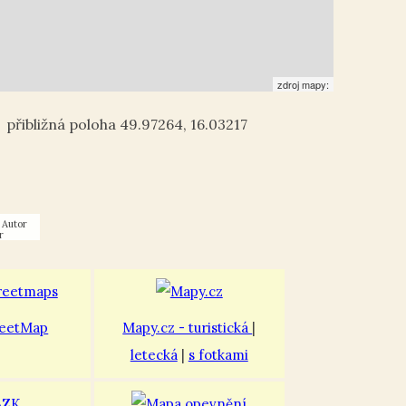
zdroj mapy:
49.97264
,
16.03217
Autor
r
eetMap
Mapy.cz - turistická
|
letecká
|
s fotkami