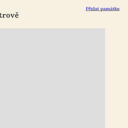
Přidat památku
strově