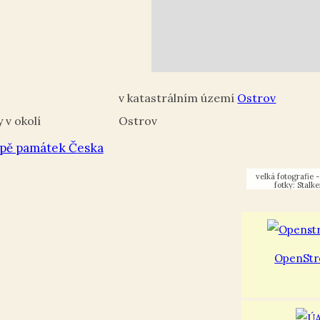
Ostrov
Ostrov
pě památek Česka
fotky: Stalke
OpenStr