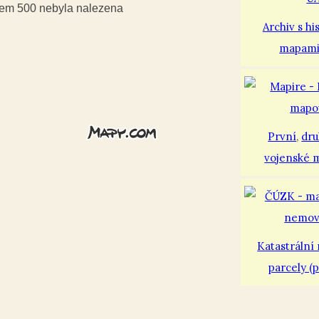
usem 500 nebyla nalezena
Archiv s hi
mapam
První
,
dr
vojenské 
Katastrální
parcely (p