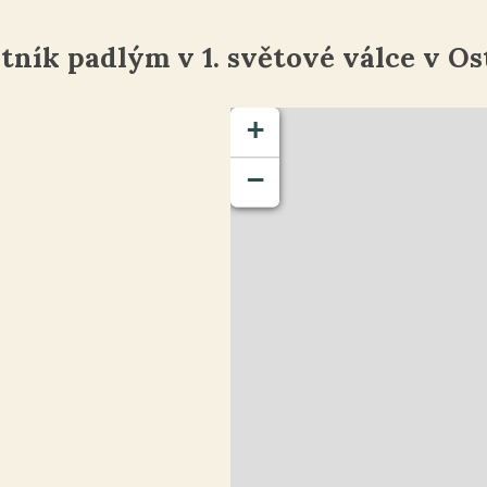
ník padlým v 1. světové válce v O
+
−