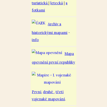
turistická
|
letecká
|
s
fotkami
Archiv s
historickými mapami
-
info
Mapa
opevnění první republiky
První
,
druhé
,
třetí
vojenské mapování
.