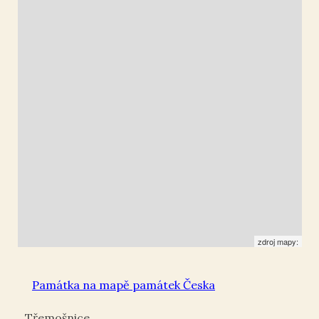
Doubravou
49.869625
,
15.581635
Kříž
zdroj mapy:
Památka na mapě památek Česka
Třemošnice