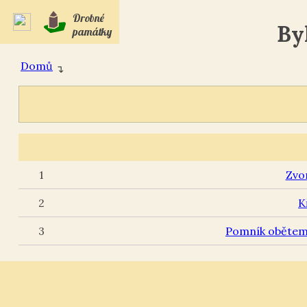
Drobné
By
památky
Domů
↴
1
Zvo
2
K
3
Pomník obětem 