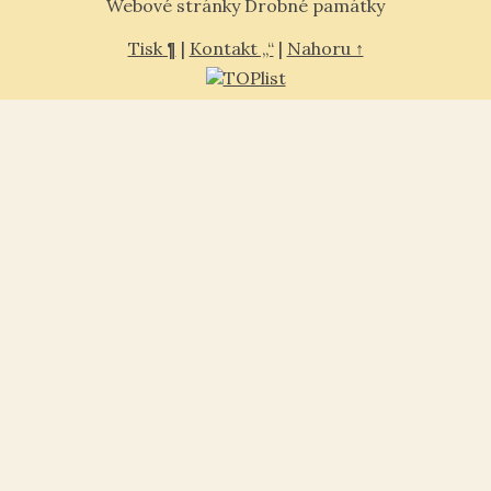
Webové stránky Drobné památky
Tisk ¶
|
Kontakt „“
|
Nahoru ↑