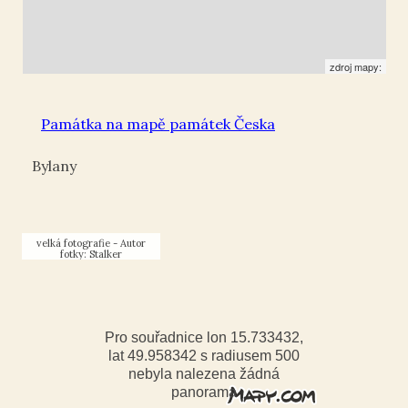
zdroj mapy:
Památka na mapě památek Česka
Bylany
Autor
fotky: Stalker
Pro souřadnice lon 15.733432,
lat 49.958342 s radiusem 500
nebyla nalezena žádná
panorama