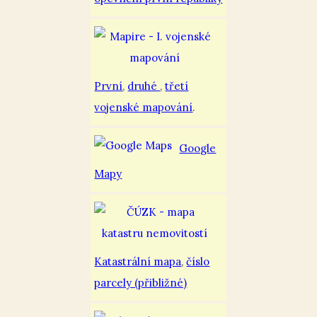
První
,
druhé
,
třetí
vojenské mapování
.
Google
Mapy
Katastrální mapa
,
číslo
parcely (přibližné)