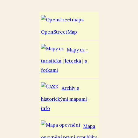
OpenStreetMap
Mapy.cz -
turistická
|
letecká
|
s
fotkami
Archiv s
historickými mapami
-
info
Mapa
opevnění první republiky