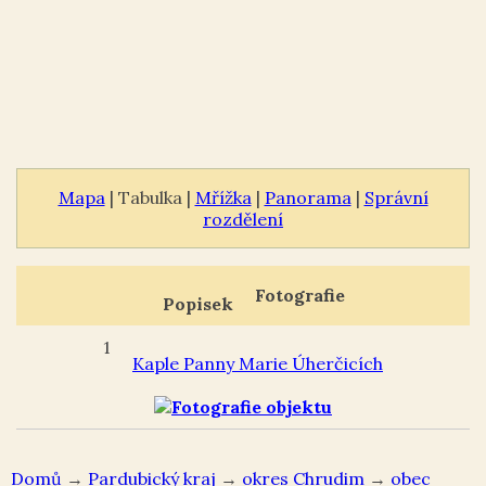
Mapa
| Tabulka |
Mřížka
|
Panorama
|
Správní
rozdělení
Fotografie
Popisek
1
Kaple Panny Marie Úherčicích
Domů
→
Pardubický kraj
→
okres Chrudim
→