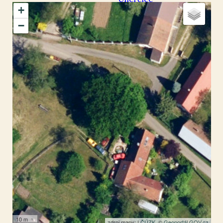
+
okres Chrudim
−
Úherčice
49.917647
,
15.682417
Kaple
10 m
zdroj mapy: |
ČÚZK
, ©
Geoportál GOV.cz