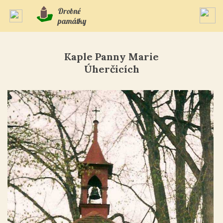
Drobné
památky
Kaple Panny Marie
Úherčicích