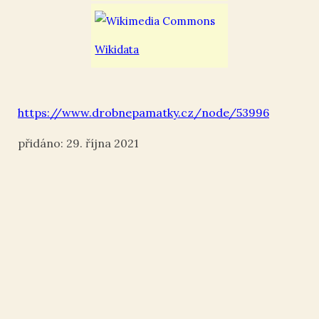
Wikidata
https://www.drobnepamatky.cz/node/53996
29. října 2021
Komentáře
Webové stránky Drobné památky
Tisk ¶
|
Kontakt „“
|
Nahoru ↑