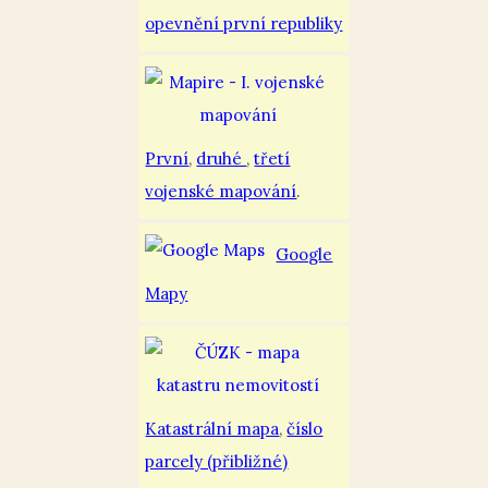
opevnění první republiky
První
,
druhé
,
třetí
vojenské mapování
.
Google
Mapy
Katastrální mapa
,
číslo
parcely (přibližné)