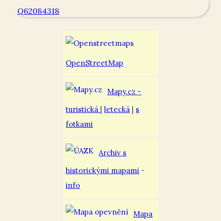
Q62084318
OpenStreetMap
Mapy.cz -
turistická
|
letecká
|
s
fotkami
Archiv s
historickými mapami
-
info
Mapa