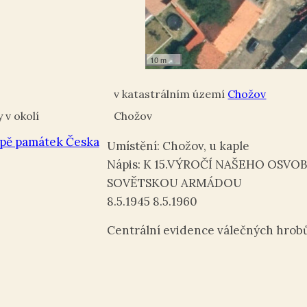
10 m
Chožov
Chožov
pě památek Česka
Umístění: Chožov, u kaple
Nápis: K 15.VÝROČÍ NAŠEHO OSVO
SOVĚTSKOU ARMÁDOU
8.5.1945 8.5.1960
Centrální evidence válečných hrob