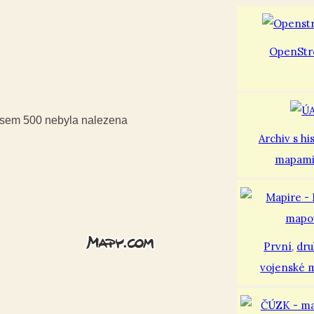
OpenStr
iusem 500 nebyla nalezena
Archiv s hi
mapam
První
,
dr
vojenské 