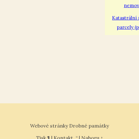
Katastrální
parcely (p
Webové stránky Drobné památky
Tisk ¶
|
Kontakt „“
|
Nahoru ↑