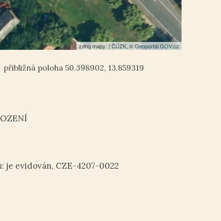
zdroj mapy: |
ČÚZK
, ©
Geoportál GOV.cz
50.398902
,
13.859319
BOZENÍ
ů: je evidován, CZE-4207-0022