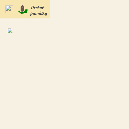
Drobné
památky