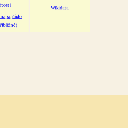
Wikidata
 mapa
,
číslo
řibližné)