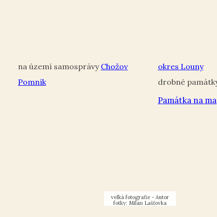
Chožov
okres Louny
Pomník
Památka na ma
Pomník
Rudé Armádě
Autor
fotky: Milan Lašťovka