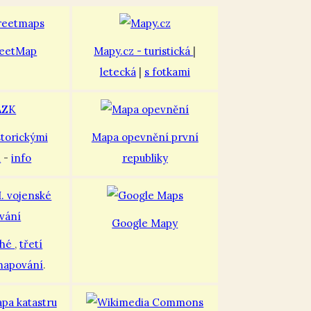
eetMap
Mapy.cz - turistická
|
letecká
|
s fotkami
storickými
Mapa opevnění první
i
-
info
republiky
Google Mapy
uhé
,
třetí
mapování
.