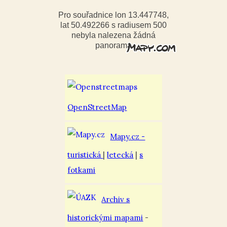
Pro souřadnice lon 13.447748,
lat 50.492266 s radiusem 500
nebyla nalezena žádná
panorama
OpenStreetMap
Mapy.cz -
turistická
|
letecká
|
s
fotkami
Archiv s
historickými mapami
-