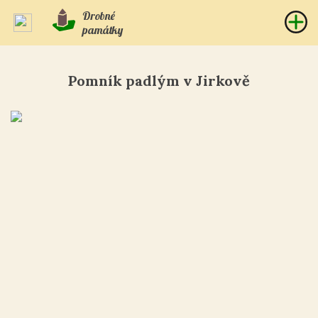
Drobné
památky
Pomník padlým v Jirkově