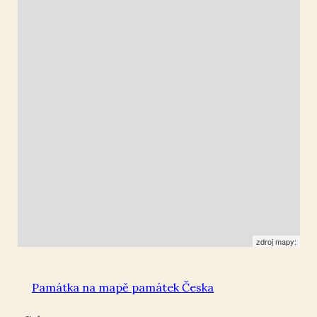
50.492266
,
13.447748
Pomník padlým
zdroj mapy:
Památka na mapě památek Česka