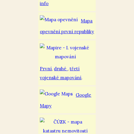
info
Mapa
opevnění první republiky
První
,
druhé
,
třetí
vojenské mapování
.
Google
Mapy