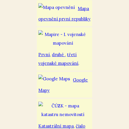
Mapa
opevnění první republiky
První
,
druhé
,
třetí
vojenské mapování
.
Google
Mapy
Katastrální mapa
,
číslo