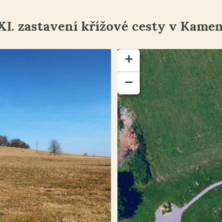
XI. zastavení křížové cesty v Kame
+
−