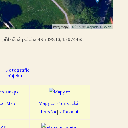
zdroj mapy: |
ČÚZK
, ©
Geoportál GOV.cz
49.739846
,
15.974483
eetMap
Mapy.cz - turistická
|
letecká
|
s fotkami