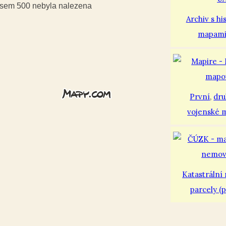
iusem 500 nebyla nalezena
Archiv s hi
mapam
První
,
dr
vojenské 
Katastrální
parcely (p