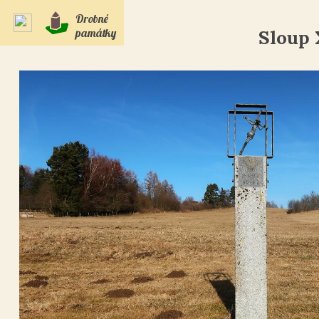
Drobné
památky
Sloup 