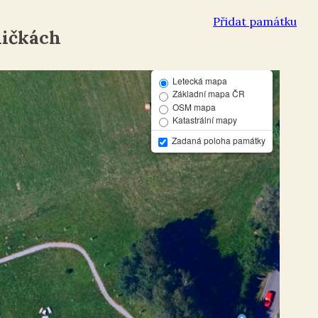
Přidat památku
ničkách
Letecká mapa
Základní mapa ČR
OSM mapa
Katastrální mapy
Zadaná poloha památky