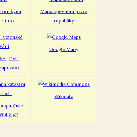
storickými
Mapa opevnění první
i
-
info
republiky
Google Mapy
uhé
,
třetí
mapování
.
Wikidata
 mapa
,
číslo
řibližné)