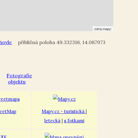
zdroj mapy:
hovle
49.332316
,
14.087973
eetMap
Mapy.cz - turistická
|
letecká
|
s fotkami