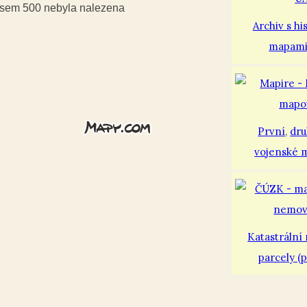
iusem 500 nebyla nalezena
Archiv s hi
mapam
První
,
dr
vojenské 
Katastrální
parcely (p