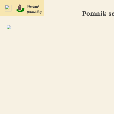
Drobné
památky
Pomník se