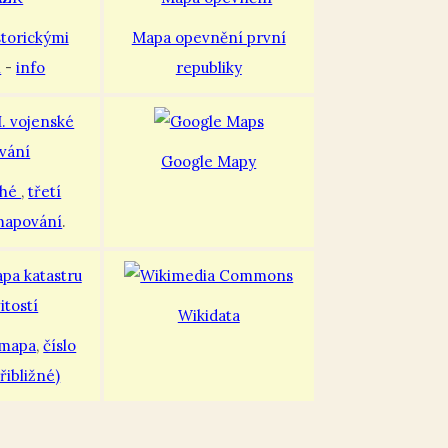
storickými
Mapa opevnění první
i
-
info
republiky
Google Mapy
uhé
,
třetí
mapování
.
Wikidata
 mapa
,
číslo
řibližné)