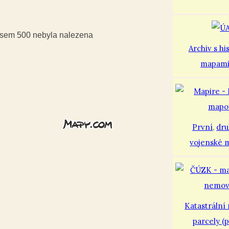
iusem 500 nebyla nalezena
Archiv s hi
mapam
První
,
dr
vojenské 
Katastrální
parcely (p