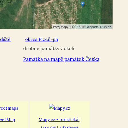
zdroj mapy: |
ČÚZK
, ©
Geoportál GOV.cz
diště
okres Plzeň-jih
Památka na mapě památek Česka
eetMap
Mapy.cz - turistická
|