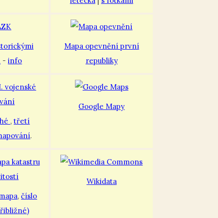
letecká
|
s fotkami
storickými
Mapa opevnění první
i
-
info
republiky
Google Mapy
uhé
,
třetí
mapování
.
Wikidata
 mapa
,
číslo
řibližné)