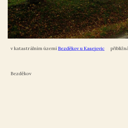
Bezděkov u Kasejovic
Bezděkov