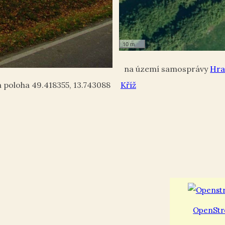
10 m
Hra
49.418355
,
13.743088
Kříž
OpenStr