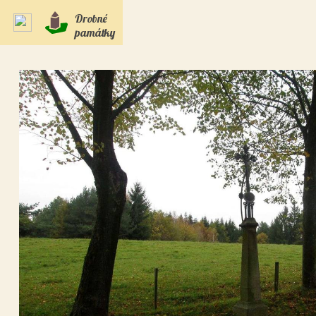
Drobné
památky