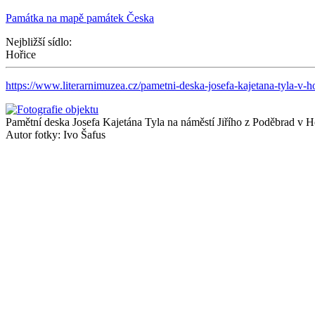
Památka na mapě památek Česka
Nejbližší sídlo:
Hořice
https://www.literarnimuzea.cz/pametni-deska-josefa-kajetana-tyla-v-ho
Pamětní deska Josefa Kajetána Tyla na náměstí Jiřího z Poděbrad v H
Autor fotky: Ivo Šafus