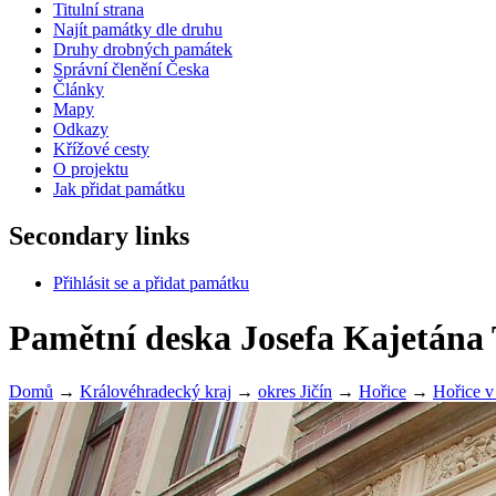
Titulní strana
Najít památky dle druhu
Druhy drobných památek
Správní členění Česka
Články
Mapy
Odkazy
Křížové cesty
O projektu
Jak přidat památku
Secondary links
Přihlásit se a přidat památku
Pamětní deska Josefa Kajetána 
Domů
→
Královéhradecký kraj
→
okres Jičín
→
Hořice
→
Hořice v