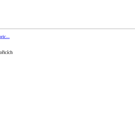
ric...
ořicích