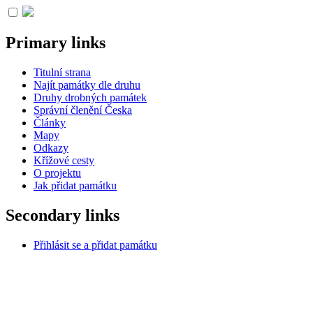
Primary links
Titulní strana
Najít památky dle druhu
Druhy drobných památek
Správní členění Česka
Články
Mapy
Odkazy
Křížové cesty
O projektu
Jak přidat památku
Secondary links
Přihlásit se a přidat památku