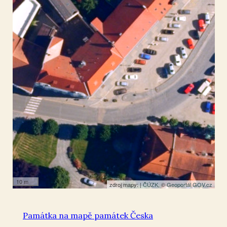
Tišnov
49.349038
,
16.422498
Pamětní deska
10 m
zdroj mapy: |
ČÚZK
, ©
Geoportál GOV.cz
Památka na mapě památek Česka