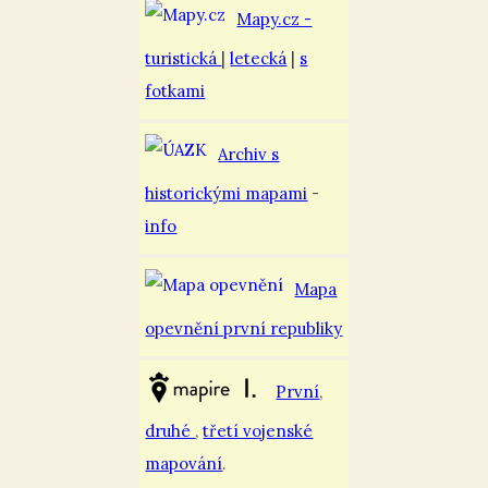
Mapy.cz -
turistická
|
letecká
|
s
fotkami
Archiv s
historickými mapami
-
info
Mapa
opevnění první republiky
První
,
druhé
,
třetí vojenské
mapování
.