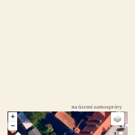
Tišnov
+
okres Brno-venkov
−