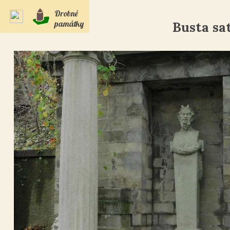
Drobné
památky
Busta sa