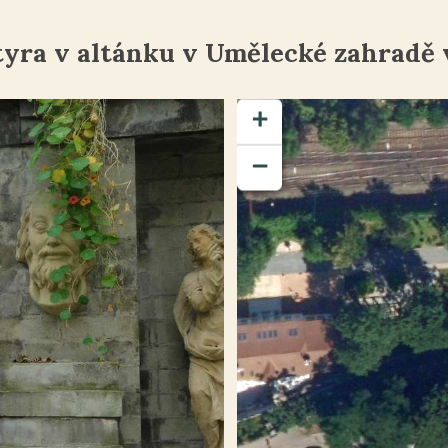
tyra v altánku v Umělecké zahradě 
+
−