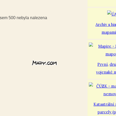
iusem 500 nebyla nalezena
Archiv s hi
mapam
První
,
dr
vojenské 
Katastrální
parcely (p