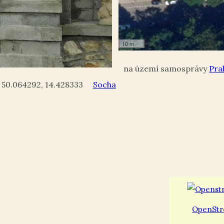
10 m
Pra
50.064292
,
14.428333
Socha
OpenStr