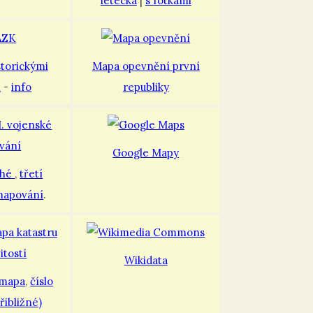
letecká
|
s fotkami
storickými
Mapa opevnění první
i
-
info
republiky
Google Mapy
uhé
,
třetí
mapování
.
Wikidata
 mapa
,
číslo
řibližné)