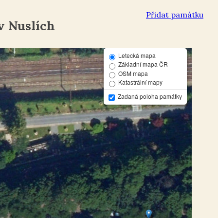
Přidat památku
v Nuslích
Letecká mapa
Základní mapa ČR
OSM mapa
Katastrální mapy
Zadaná poloha památky