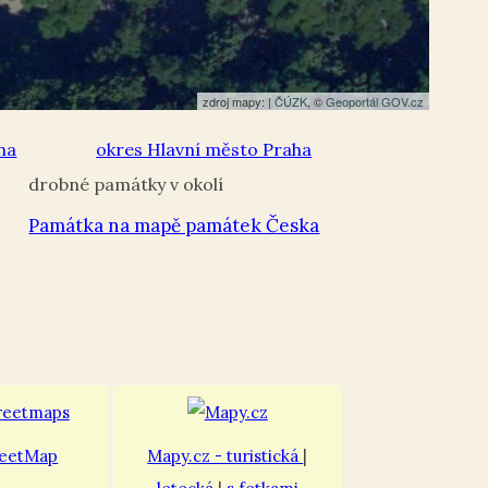
zdroj mapy: |
ČÚZK
, ©
Geoportál GOV.cz
ha
okres Hlavní město Praha
Památka na mapě památek Česka
eetMap
Mapy.cz - turistická
|