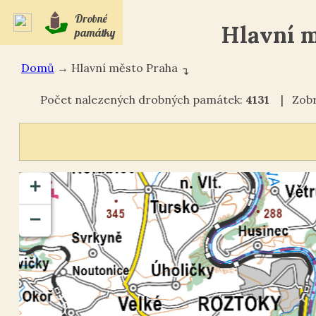
Drobné
Hlavní m
památky
Domů
→
Hlavní město Praha
↴
Počet nalezených drobných památek:
4131
| Zobra
+
−