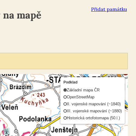
Přidat památku
y na mapě
Podklad
Základní mapa ČR
OpenStreetMap
II. vojenské mapování (~1840)
III. vojenské mapování (~1880)
Historická ortofotomapa (50.l.)