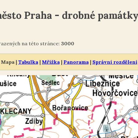
ěsto Praha - drobné památk
zených na této stránce:
3000
Mapa |
Tabulka
|
Mřížka
|
Panorama
|
Správní rozdělení