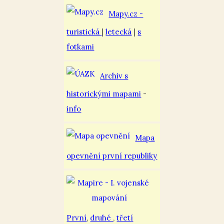
Mapy.cz -
turistická
|
letecká
|
s
fotkami
Archiv s
historickými mapami
-
info
Mapa
opevnění první republiky
První
,
druhé
,
třetí