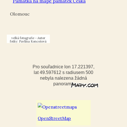
Památka na mapě památek Česka
Olomouc
Pomník obětem
holocaustu v Olomouci
Neředíně
Autor
fotky: Pavlína Koncošová
Pro souřadnice lon 17.221397,
lat 49.597612 s radiusem 500
nebyla nalezena žádná
panorama
OpenStreetMap