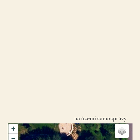
Olomouc
+
okres Olomouc
−