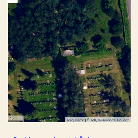
Neředín
49.597612
,
17.221397
Pomník
10 m
zdroj mapy: |
ČÚZK
, ©
Geoportál GOV.cz