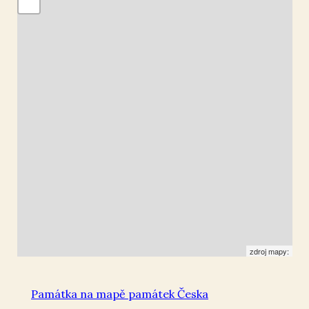
Velké Žernoseky
50.54014
,
14.063703
Kříž
zdroj mapy:
Památka na mapě památek Česka