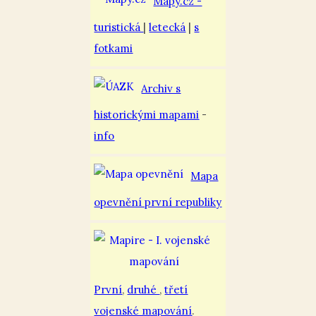
Mapy.cz -
turistická
|
letecká
|
s
fotkami
Archiv s
historickými mapami
-
info
Mapa
opevnění první republiky
První
,
druhé
,
třetí
vojenské mapování
.