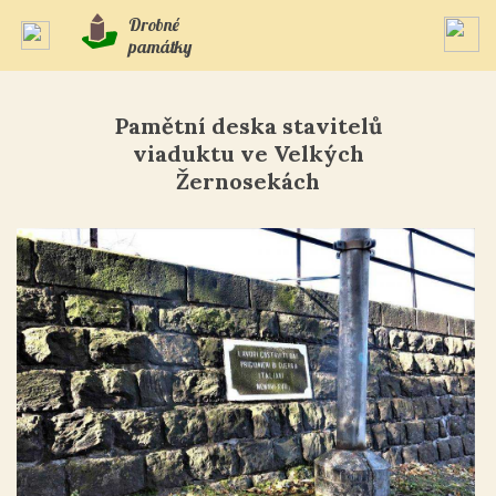
Drobné
památky
Pamětní deska stavitelů
viaduktu ve Velkých
Žernosekách