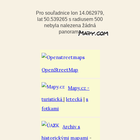
Pro souřadnice lon 14.062979,
lat 50.539265 s radiusem 500
nebyla nalezena žádná
panorama
OpenStreetMap
Mapy.cz -
turistická
|
letecká
|
s
fotkami
Archiv s
historickými mapami
-