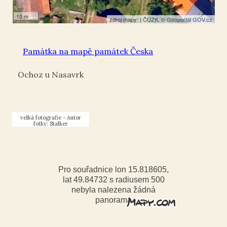
10 m
zdroj mapy: |
ČÚZK
, ©
Geoportál GOV.cz
Památka na mapě památek Česka
Ochoz u Nasavrk
Autor
fotky: Stalker
Pro souřadnice lon 15.818605,
lat 49.84732 s radiusem 500
nebyla nalezena žádná
panorama