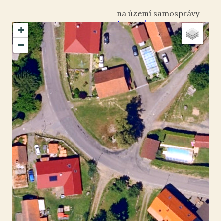
Nasavrky
+
okres Chrudim
−
Ochoz u Nasavrk
49.84732
,
15.818605
Zvonička