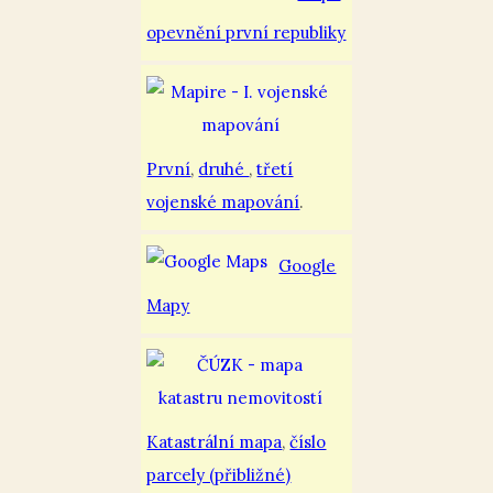
opevnění první republiky
První
,
druhé
,
třetí
vojenské mapování
.
Google
Mapy
Katastrální mapa
,
číslo
parcely (přibližné)