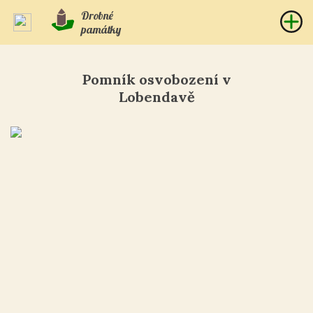
Drobné
památky
Pomník osvobození v
Lobendavě