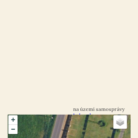
Lobendava
+
okres Děčín
−