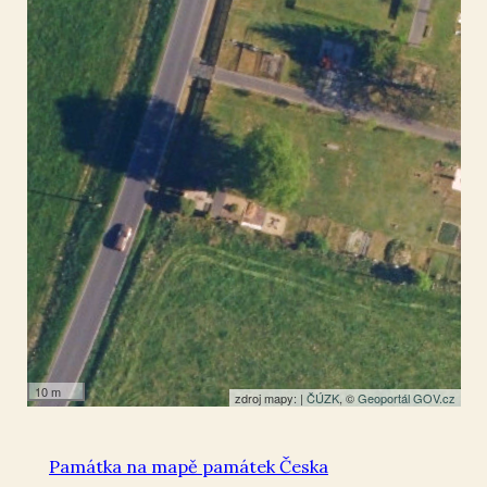
Lobendava
51.021549
,
14.316813
Pomník
10 m
zdroj mapy: |
ČÚZK
, ©
Geoportál GOV.cz
Památka na mapě památek Česka