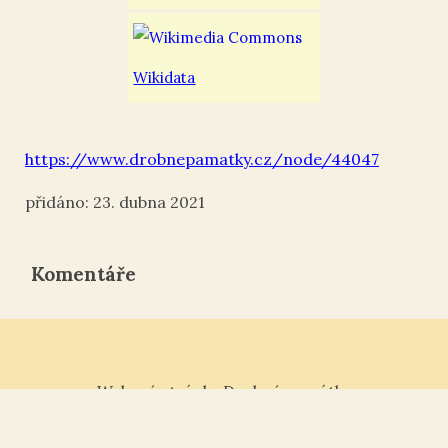
Wikidata
https://www.drobnepamatky.cz/node/44047
23. dubna 2021
Komentáře
Webové stránky Drobné památky
Tisk ¶
|
Kontakt „“
|
Nahoru ↑