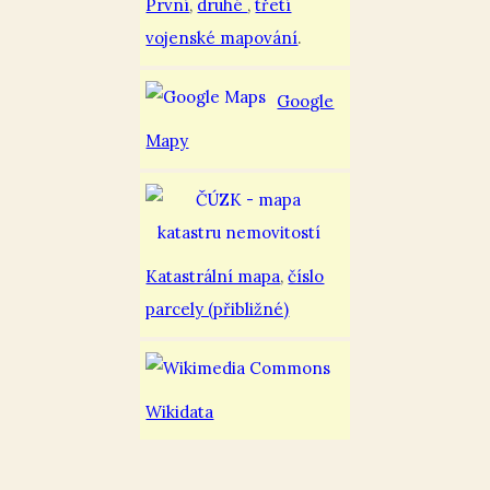
První
,
druhé
,
třetí
vojenské mapování
.
Google
Mapy
Katastrální mapa
,
číslo
parcely (přibližné)
Wikidata