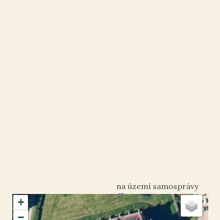
Chrastava
+
okres Liberec
−