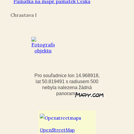
Památka na mapě památek Česka
Chrastava I
Pro souřadnice lon 14.968918,
lat 50.819491 s radiusem 500
nebyla nalezena žádná
panorama
OpenStreetMap