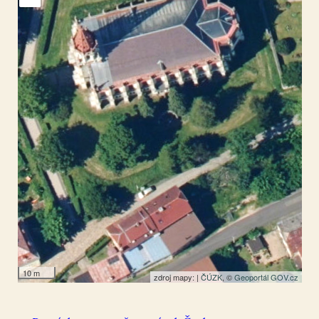
Chrastava I
50.819491
,
14.968918
Pomník padlým
10 m
zdroj mapy: |
ČÚZK
, ©
Geoportál GOV.cz