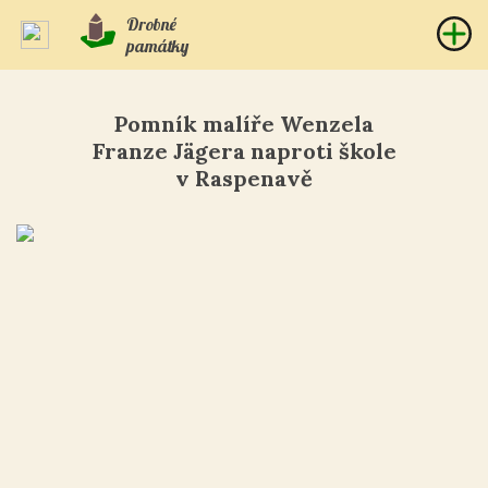
Drobné
památky
Pomník malíře Wenzela
Franze Jägera naproti škole
v Raspenavě