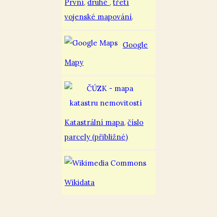
První
,
druhé
,
třetí
vojenské mapování
.
Google
Mapy
Katastrální mapa
,
číslo
parcely (přibližné)
Wikidata