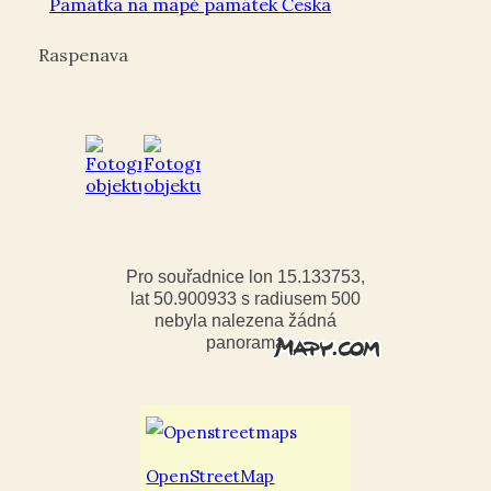
Památka na mapě památek Česka
Raspenava
Pro souřadnice lon 15.133753,
lat 50.900933 s radiusem 500
nebyla nalezena žádná
panorama
OpenStreetMap